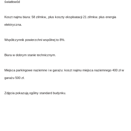
światłowód
Koszt najmu biura: 58 zł/mkw., plus koszty eksploatacji 21 zł/mkw. plus energia
elektryczna.
Współczynnik powierzchni wspólnej to 8%.
Biura w dobrym stanie technicznym.
​Miejsca parkingowe naziemne i w garażu: koszt najmu miejsca naziemnego 400 zł w
garażu 500 zł.
Zdjęcia pokazują ogólny standard budynku.