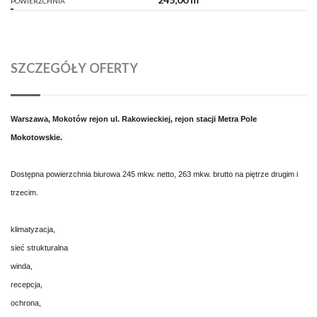
POWIERZCHNIA
SZCZEGÓŁY OFERTY
Warszawa, Mokotów rejon ul. Rakowieckiej, rejon s
tacji Metra Pole
Mokotowskie.
Dostępna powierzchnia biurowa 245 mkw. netto, 263 mkw. brutto na piętrze drugim i
trzecim.
klimatyzacja,
sieć strukturalna
winda,
recepcja,
ochrona,