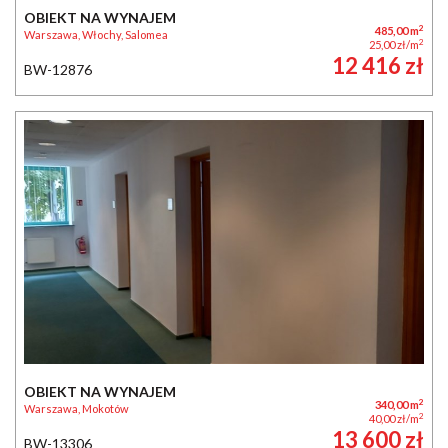
OBIEKT NA WYNAJEM
2
485,00 m
Warszawa, Włochy, Salomea
2
25,00 zł/m
12 416 zł
BW-12876
OBIEKT NA WYNAJEM
2
340,00 m
Warszawa, Mokotów
2
40,00 zł/m
13 600 zł
BW-13306