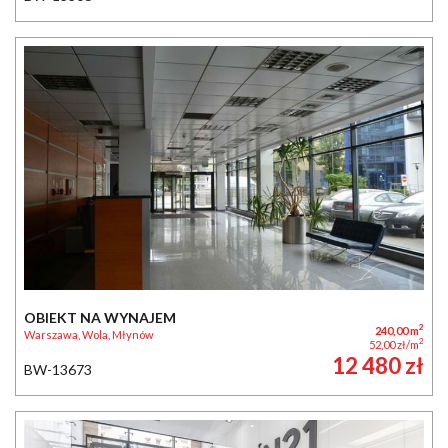
OBIEKT NA WYNAJEM
2
240,00 m
Warszawa, Wola, Młynów
2
52,00 zł/m
12 480 zł
BW-13673