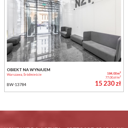
OBIEKT NA WYNAJEM
2
184,00 m
Warszawa, Śródmieście
2
77,00 zł/m
15 230 zł
BW-13784