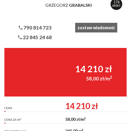
176
GRZEGORZ
GRABALSKI
OFERT
790 814 723
zostaw wiadomość
22 845 24 68
14 210 zł
2
58,00 zł/m
14 210 zł
CENA
58,00 zł/m²
2
CENA ZA M
245,00 m²