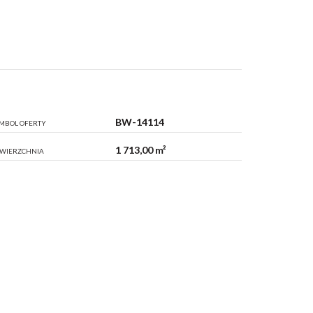
BW-14114
MBOL OFERTY
1 713,00 m²
WIERZCHNIA