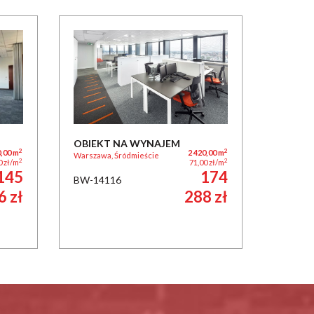
OBIEKT NA WYNAJEM
2
2
0,00 m
2 420,00 m
Warszawa, Śródmieście
2
2
0 zł/m
71,00 zł/m
145
174
BW-14116
6 zł
288 zł