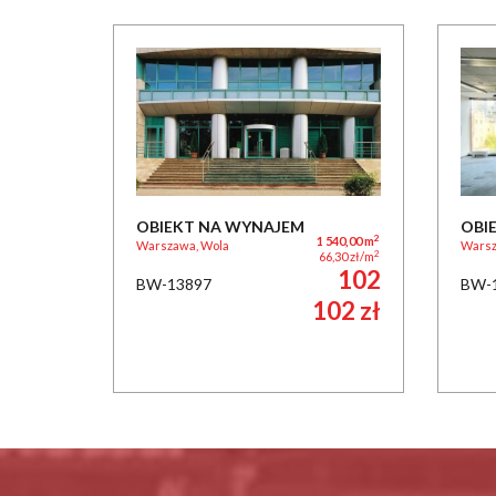
OBIEKT NA WYNAJEM
OBI
2
1 540,00 m
Warszawa, Wola
Warsz
2
66,30 zł/m
102
BW-13897
BW-
102 zł