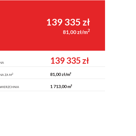
139 335 zł
2
81,00 zł/m
139 335 zł
NA
81,00 zł/m²
2
NA ZA M
1 713,00 m²
WIERZCHNIA