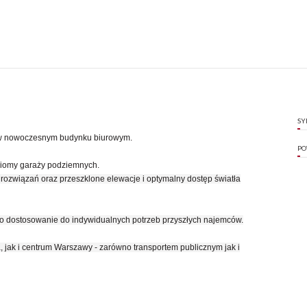
SY
. w nowoczesnym budynku biurowym.
PO
ziomy garaży podziemnych.
ozwiązań oraz przeszklone elewacje i optymalny dostęp światła
 o dostosowanie do indywidualnych potrzeb przyszłych najemców.
, jak i centrum Warszawy - zarówno transportem publicznym jak i