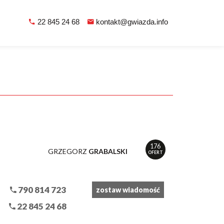
22 845 24 68
kontakt@gwiazda.info
176
GRZEGORZ
GRABALSKI
OFERT
790 814 723
zostaw wiadomość
22 845 24 68