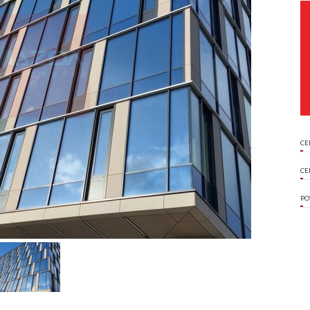
CE
CE
PO