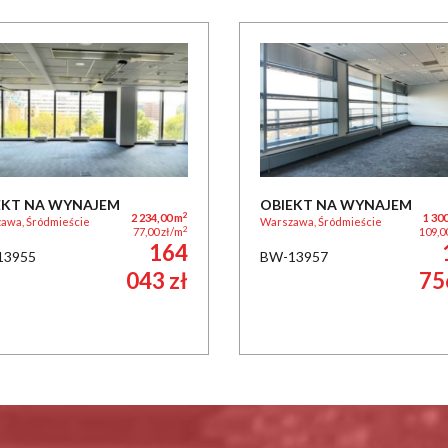
EKT NA WYNAJEM
OBIEKT NA WYNAJEM
2
2 234,00 m
1 30
awa, Śródmieście
Warszawa, Śródmieście
2
77,00 zł/m
109,0
164
13955
BW-13957
043 zł
75