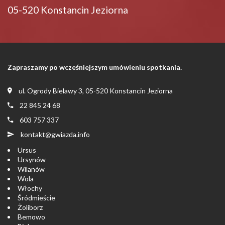
05-520 Konstancin Jeziorna
Zapraszamy po wcześniejszym umówieniu spotkania.
ul. Ogrody Bielawy 3, 05-520 Konstancin Jeziorna
22 845 24 68
603 757 337
kontakt@gwiazda.info
Ursus
Ursynów
Wilanów
Wola
Włochy
Śródmieście
Żoliborz
Bemowo