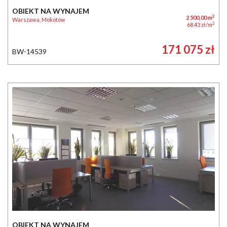
OBIEKT NA WYNAJEM
2
2 500,00 m
Warszawa, Mokotów
2
68,43 zł/m
171 075 zł
BW-14539
OBIEKT NA WYNAJEM