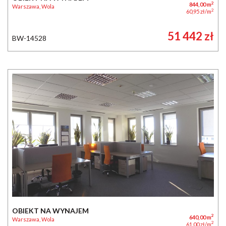
2
844,00 m
Warszawa, Wola
2
60,95 zł/m
51 442 zł
BW-14528
OBIEKT NA WYNAJEM
2
640,00 m
Warszawa, Wola
2
61,00 zł/m