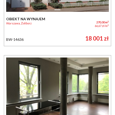
OBIEKT NA WYNAJEM
2
270,00 m
Warszawa, Żoliborz
2
66,67 zł/m
18 001 zł
BW-14636