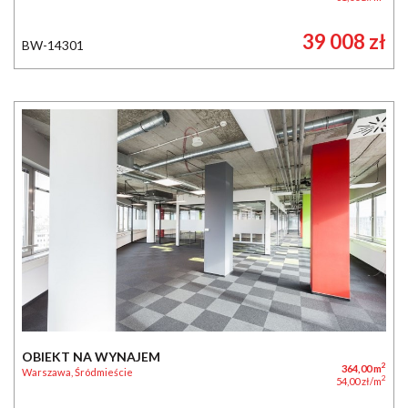
39 008 zł
BW-14301
OBIEKT NA WYNAJEM
2
364,00 m
Warszawa, Śródmieście
2
54,00 zł/m