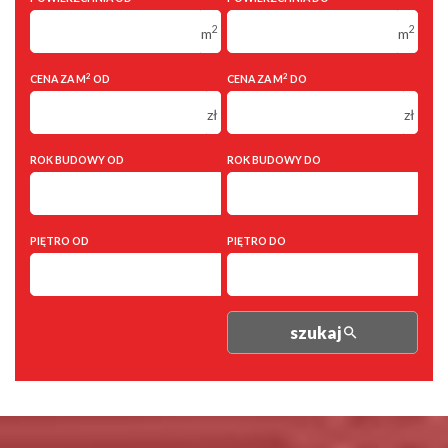
2 pokoje
2 pokoje
2
2
m
m
3 pokoje
3 pokoje
4 pokoje
4 pokoje
2
2
CENA ZA M
OD
CENA ZA M
DO
5 pokoi
5 pokoi
zł
zł
6 pokoi
6 pokoi
ROK BUDOWY OD
ROK BUDOWY DO
PIĘTRO OD
PIĘTRO DO
szukaj