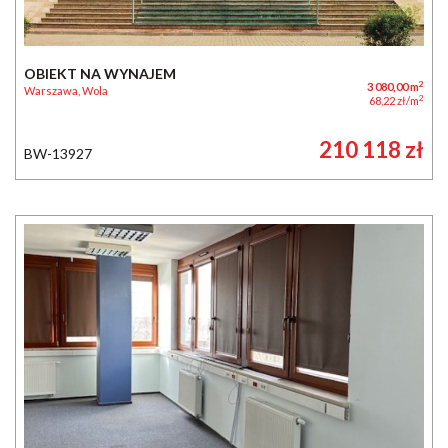
OBIEKT NA WYNAJEM
2
3 080,00 m
Warszawa, Wola
2
68,22 zł/m
210 118 zł
BW-13927