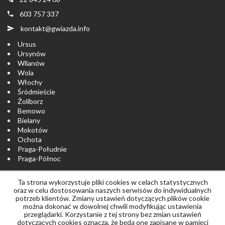
603 757 337
kontakt@gwiazda.info
Ursus
Ursynów
Wilanów
Wola
Włochy
Śródmieście
Żoliborz
Bemowo
Bielany
Mokotów
Ochota
Praga-Południe
Praga-Północ
Ta strona wykorzystuje pliki cookies w celach statystycznych
Strona główna
notatnik
Skontaktuj się
oraz w celu dostosowania naszych serwisów do indywidualnych
potrzeb klientów. Zmiany ustawień dotyczących plików cookie
można dokonać w dowolnej chwili modyfikując ustawienia
Polityka prywatności
przeglądarki. Korzystanie z tej strony bez zmian ustawień
dotyczących cookies oznacza, że będą one zapisane w pamięci