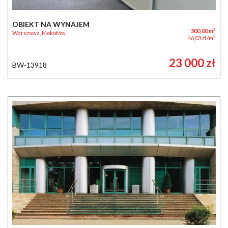
OBIEKT NA WYNAJEM
2
500,00 m
Warszawa, Mokotów
2
46,03 zł/m
23 000 zł
BW-13918