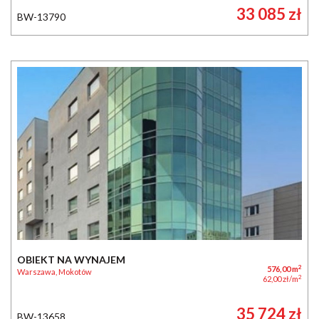
33 085 zł
BW-13790
OBIEKT NA WYNAJEM
2
576,00 m
Warszawa, Mokotów
2
62,00 zł/m
35 724 zł
BW-13658