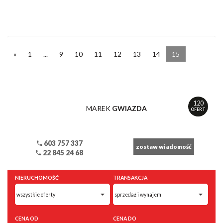
«
1
...
9
10
11
12
13
14
15
120
MAREK
GWIAZDA
OFERT
603 757 337
zostaw wiadomość
22 845 24 68
NIERUCHOMOŚĆ
TRANSAKCJA
CENA OD
CENA DO