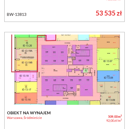
53 535 zł
BW-13813
OBIEKT NA WYNAJEM
2
509,00 m
Warszawa, Śródmieście
2
92,00 zł/m