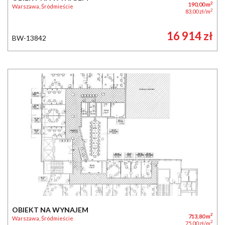
2
190,00 m
Warszawa, Śródmieście
2
83,00 zł/m
16 914 zł
BW-13842
OBIEKT NA WYNAJEM
2
713,80 m
Warszawa, Śródmieście
2
75,00 zł/m