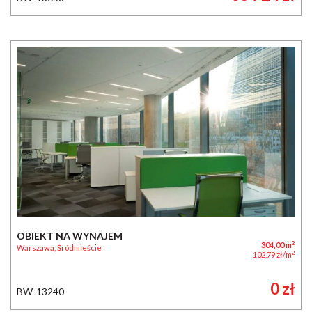
OBIEKT NA WYNAJEM
2
304,00 m
Warszawa, Śródmieście
2
102,79 zł/m
0 zł
BW-13240