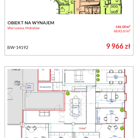
OBIEKT NA WYNAJEM
2
146,00 m
Warszawa, Mokotów
2
68,43 zł/m
9 966 zł
BW-14192