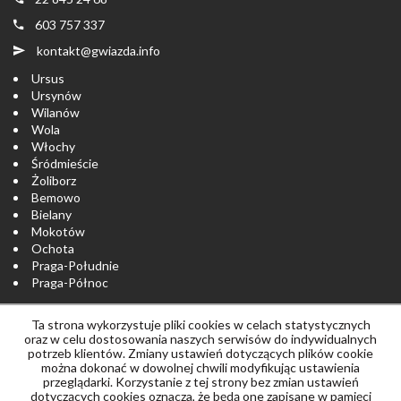
603 757 337
kontakt@gwiazda.info
Ursus
Ursynów
Wilanów
Wola
Włochy
Śródmieście
Żoliborz
Bemowo
Bielany
Mokotów
Ochota
Praga-Południe
Praga-Północ
Ta strona wykorzystuje pliki cookies w celach statystycznych
Strona główna
notatnik
Skontaktuj się
oraz w celu dostosowania naszych serwisów do indywidualnych
potrzeb klientów. Zmiany ustawień dotyczących plików cookie
można dokonać w dowolnej chwili modyfikując ustawienia
Polityka prywatności
przeglądarki. Korzystanie z tej strony bez zmian ustawień
dotyczących cookies oznacza, że będą one zapisane w pamięci