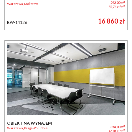
2
292,00 m
Warszawa, Mokotów
2
57,74 zł/m
16 860 zł
BW-14126
OBIEKT NA WYNAJEM
2
354,00 m
Warszawa, Praga-Południe
2
46,81 zł/m