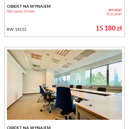
OBIEKT NA WYNAJEM
2
297,00 m
Warszawa, Ochota
2
51,11 zł/m
15 180 zł
BW-14152
OBIEKT NA WYNAJEM