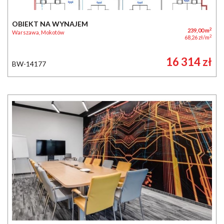
OBIEKT NA WYNAJEM
2
239,00 m
Warszawa, Mokotów
2
68,26 zł/m
16 314 zł
BW-14177