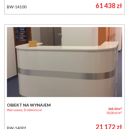
61 438 zł
BW-14100
OBIEKT NA WYNAJEM
2
268,00 m
Warszawa, Śródmieście
2
50,00 zł/m
21 172 zł
BW-14001