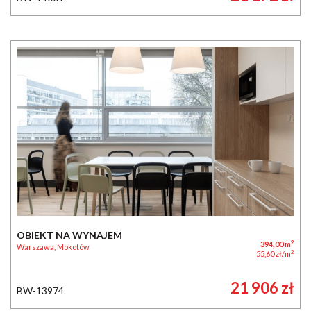
OBIEKT NA WYNAJEM
2
394,00 m
Warszawa, Mokotów
2
55,60 zł/m
21 906 zł
BW-13974