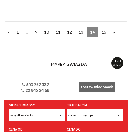
«
1
...
9
10
11
12
13
14
15
»
120
MAREK
GWIAZDA
OFERT
603 757 337
zostaw wiadomość
22 845 24 68
NIERUCHOMOŚĆ
TRANSAKCJA
CENA OD
CENA DO