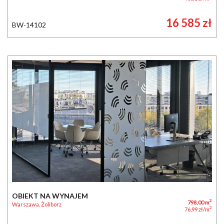
16 585 zł
BW-14102
OBIEKT NA WYNAJEM
2
798,00 m
Warszawa, Żoliborz
2
76,99 zł/m