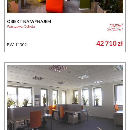
OBIEKT NA WYNAJEM
2
753,00 m
Warszawa, Ochota
2
56,72 zł/m
42 710 zł
BW-14302