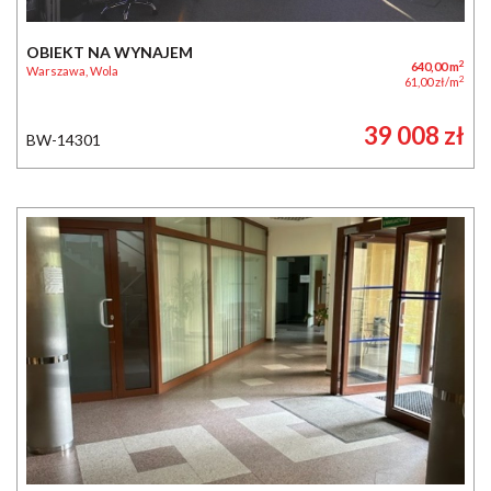
OBIEKT NA WYNAJEM
2
640,00 m
Warszawa, Wola
2
61,00 zł/m
39 008 zł
BW-14301