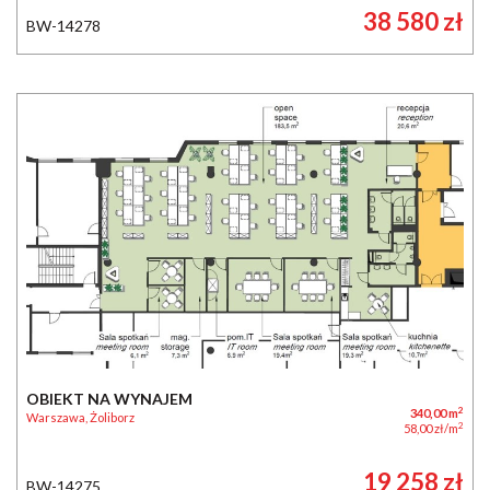
38 580 zł
BW-14278
OBIEKT NA WYNAJEM
2
340,00 m
Warszawa, Żoliborz
2
58,00 zł/m
19 258 zł
BW-14275