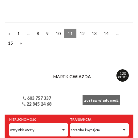
«
1
...
8
9
10
11
12
13
14
...
15
»
120
MAREK
GWIAZDA
OFERT
603 757 337
zostaw wiadomość
22 845 24 68
NIERUCHOMOŚĆ
TRANSAKCJA