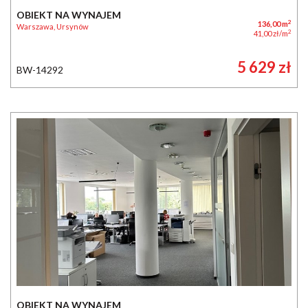
OBIEKT NA WYNAJEM
2
136,00 m
Warszawa, Ursynów
2
41,00 zł/m
5 629 zł
BW-14292
OBIEKT NA WYNAJEM