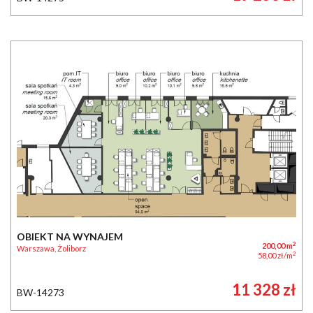
OBIEKT NA WYNAJEM
2
200,00 m
Warszawa, Żoliborz
2
58,00 zł/m
11 328 zł
BW-14273