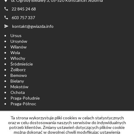
ul. Ogrody Bielawy 3, 05-520 Konstancin Jeziorna
22 845 24 68
603 757 337
kontakt@gwiazda.info
Ursus
Ursynów
Wilanów
Wola
Włochy
Śródmieście
Żoliborz
Bemowo
Bielany
Mokotów
Ochota
Praga-Południe
Praga-Północ
Ta strona wykorzystuje pliki cookies w celach statystycznych
Strona główna
notatnik
Skontaktuj się
oraz w celu dostosowania naszych serwisów do indywidualnych
potrzeb klientów. Zmiany ustawień dotyczących plików cookie
można dokonać w dowolnej chwili modyfikując ustawienia
Polityka prywatności