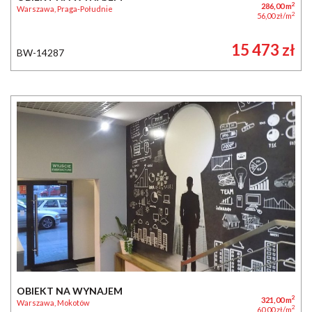
2
286,00 m
Warszawa, Praga-Południe
2
56,00 zł/m
15 473 zł
BW-14287
OBIEKT NA WYNAJEM
2
321,00 m
Warszawa, Mokotów
2
60,00 zł/m