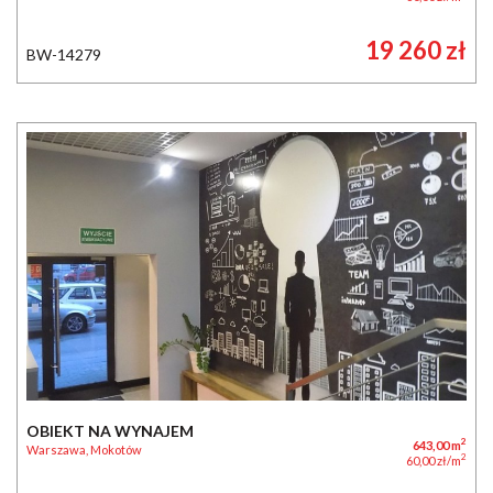
19 260 zł
BW-14279
OBIEKT NA WYNAJEM
2
643,00 m
Warszawa, Mokotów
2
60,00 zł/m