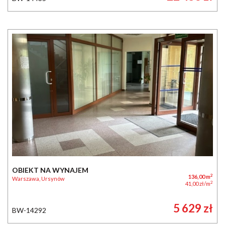
OBIEKT NA WYNAJEM
2
136,00 m
Warszawa, Ursynów
2
41,00 zł/m
5 629 zł
BW-14292