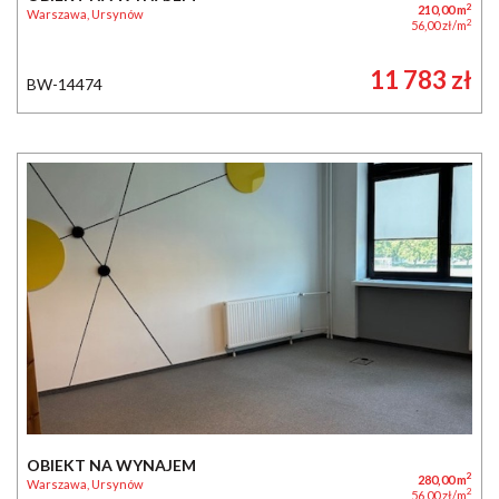
2
210,00 m
Warszawa, Ursynów
2
56,00 zł/m
11 783 zł
BW-14474
OBIEKT NA WYNAJEM
2
280,00 m
Warszawa, Ursynów
2
56,00 zł/m