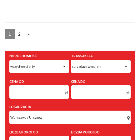
1
2
»
NIERUCHOMOŚĆ
TRANSAKCJA
CENA OD
CENA DO
zł
zł
150 000 zł
150 000 zł
LOKALIZACJA
200 000 zł
200 000 zł
250 000 zł
250 000 zł
300 000 zł
300 000 zł
LICZBA POKOI OD
LICZBA POKOI DO
350 000 zł
350 000 zł