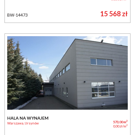
15 568 zł
BW-14473
HALA NA WYNAJEM
2
573,00 m
Warszawa, Ursynów
2
0,00 zł/m