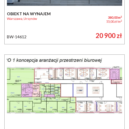
OBIEKT NA WYNAJEM
2
380,00 m
Warszawa, Ursynów
2
55,00 zł/m
20 900 zł
BW-14612