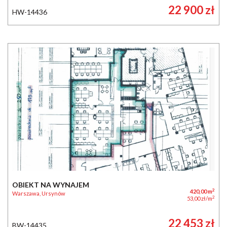
22 900 zł
HW-14436
OBIEKT NA WYNAJEM
2
420,00 m
Warszawa, Ursynów
2
53,00 zł/m
22 453 zł
BW-14435