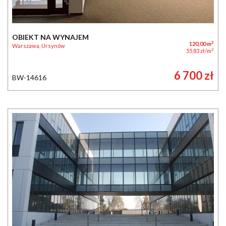
OBIEKT NA WYNAJEM
2
120,00 m
Warszawa, Ursynów
2
55,83 zł/m
6 700 zł
BW-14616