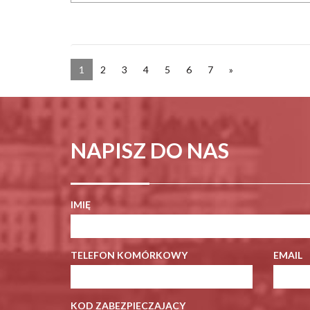
1
2
3
4
5
6
7
»
NAPISZ DO NAS
IMIĘ
TELEFON KOMÓRKOWY
EMAIL
KOD ZABEZPIECZAJĄCY