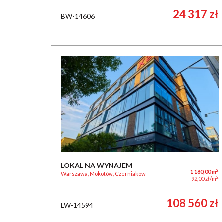
24 317 zł
BW-14606
LOKAL NA WYNAJEM
2
1 180,00 m
Warszawa, Mokotów, Czerniaków
2
92,00 zł/m
108 560 zł
LW-14594