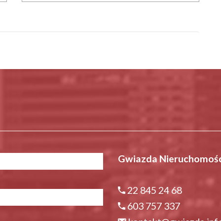
Gwiazda Nieruchomośc
22 845 24 68
603 757 337