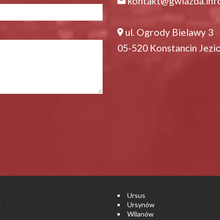
kontakt@gwiazda.inf
ul. Ogrody Bielawy 3
05-520 Konstancin Jezi
Ursus
.
Ursynów
Wilanów