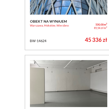
OBIEKT NA WYNAJEM
2
530,00 m
Warszawa, Mokotów, Wierzbno
2
85,54 zł/m
45 336 zł
BW-14624