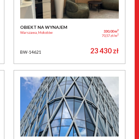
OBIEKT NA WYNAJEM
2
330,00 m
Warszawa, Mokotów
2
70,57 zł/m
23 430 zł
BW-14621