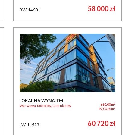
58 000 zł
BW-14601
LOKAL NA WYNAJEM
2
660,00 m
Warszawa, Mokotów, Czerniaków
2
92,00 zł/m
60 720 zł
LW-14593