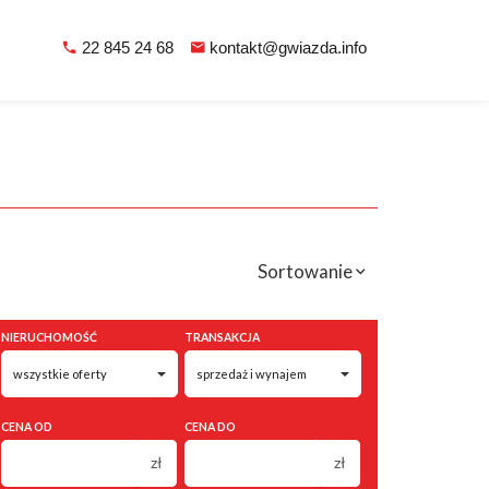
22 845 24 68
kontakt@gwiazda.info
Sortowanie
NIERUCHOMOŚĆ
TRANSAKCJA
CENA OD
CENA DO
zł
zł