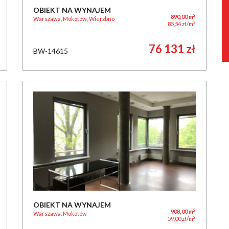
OBIEKT NA WYNAJEM
2
890,00 m
Warszawa, Mokotów, Wierzbno
2
85,54 zł/m
76 131 zł
BW-14615
OBIEKT NA WYNAJEM
2
908,00 m
Warszawa, Mokotów
2
59,00 zł/m