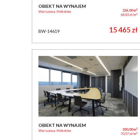
OBIEKT NA WYNAJEM
2
226,00 m
Warszawa, Mokotów
2
68,43 zł/m
15 465 zł
BW-14619
OBIEKT NA WYNAJEM
2
330,00 m
Warszawa, Mokotów
2
70,57 zł/m