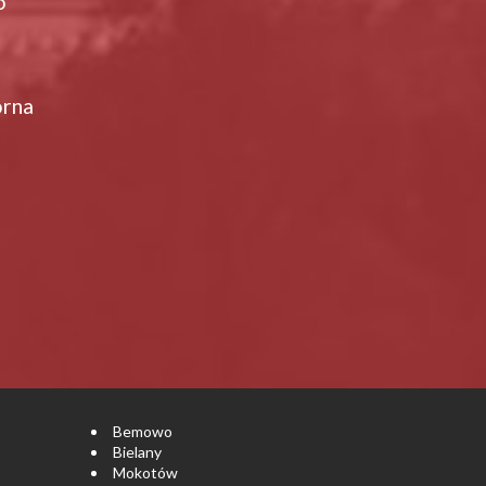
o
orna
Bemowo
Bielany
Mokotów