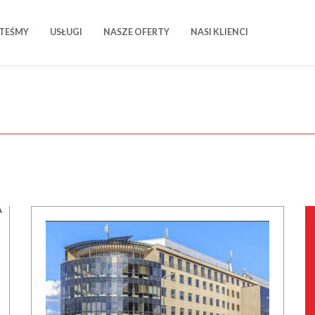
STEŚMY
USŁUGI
NASZE OFERTY
NASI KLIENCI
A