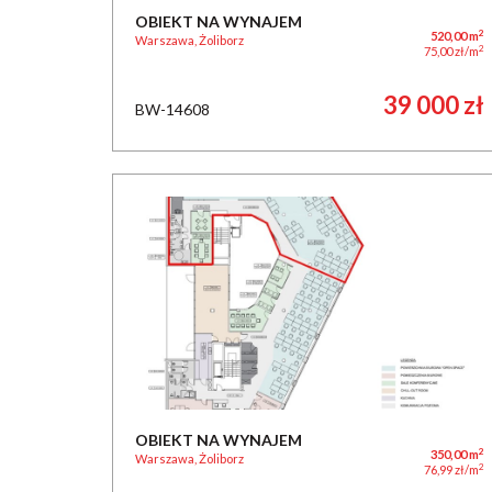
OBIEKT NA WYNAJEM
2
520,00 m
Warszawa, Żoliborz
2
75,00 zł/m
39 000 zł
BW-14608
OBIEKT NA WYNAJEM
2
350,00 m
Warszawa, Żoliborz
2
76,99 zł/m