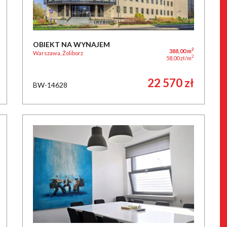
OBIEKT NA WYNAJEM
2
388,00 m
Warszawa, Żoliborz
2
58,00 zł/m
22 570 zł
BW-14628