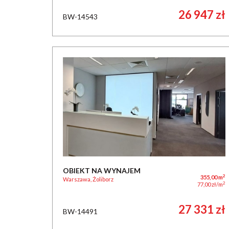
26 947 zł
BW-14543
OBIEKT NA WYNAJEM
2
355,00 m
Warszawa, Żoliborz
2
77,00 zł/m
27 331 zł
BW-14491