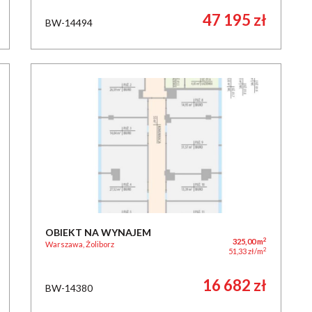
47 195 zł
BW-14494
OBIEKT NA WYNAJEM
2
325,00 m
Warszawa, Żoliborz
2
51,33 zł/m
16 682 zł
BW-14380