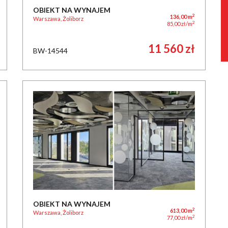
OBIEKT NA WYNAJEM
2
136,00 m
Warszawa, Żoliborz
2
85,00 zł/m
11 560 zł
BW-14544
OBIEKT NA WYNAJEM
2
613,00 m
Warszawa, Żoliborz
2
77,00 zł/m