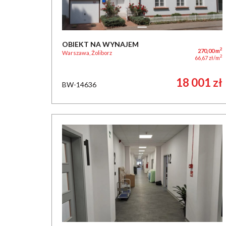
OBIEKT NA WYNAJEM
2
270,00 m
Warszawa, Żoliborz
2
66,67 zł/m
18 001 zł
BW-14636