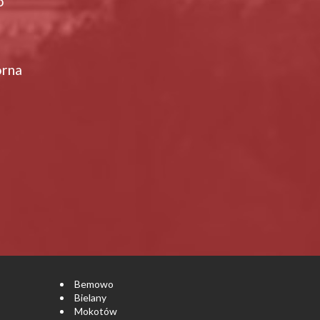
o
orna
Bemowo
Bielany
Mokotów