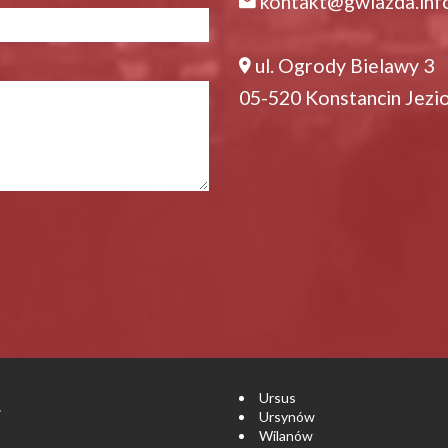
kontakt@gwiazda.inf
ul. Ogrody Bielawy 3
05-520 Konstancin Jezi
Ursus
.
Ursynów
Wilanów