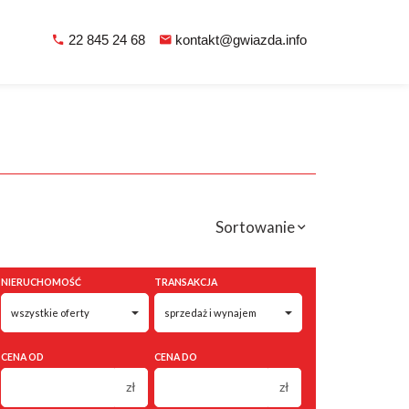
22 845 24 68
kontakt@gwiazda.info
Sortowanie
NIERUCHOMOŚĆ
TRANSAKCJA
CENA OD
CENA DO
zł
zł