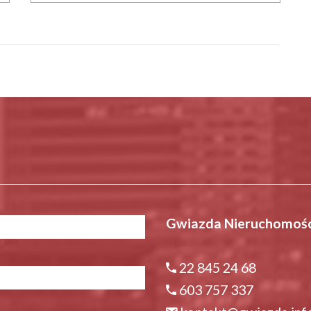
Gwiazda Nieruchomośc
22 845 24 68
603 757 337