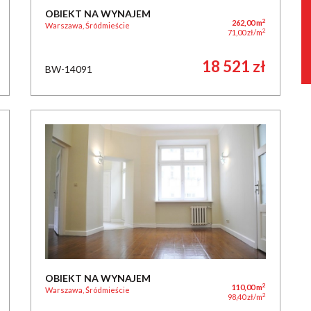
OBIEKT NA WYNAJEM
2
262,00 m
Warszawa, Śródmieście
2
71,00 zł/m
18 521 zł
BW-14091
OBIEKT NA WYNAJEM
2
110,00 m
Warszawa, Śródmieście
2
98,40 zł/m