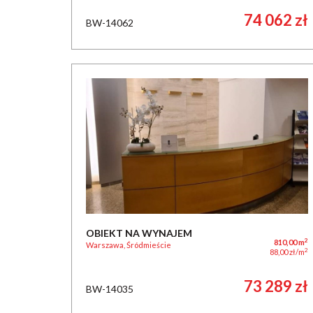
74 062 zł
BW-14062
OBIEKT NA WYNAJEM
2
810,00 m
Warszawa, Śródmieście
2
88,00 zł/m
73 289 zł
BW-14035