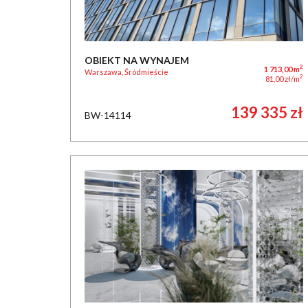
OBIEKT NA WYNAJEM
2
1 713,00 m
Warszawa, Śródmieście
2
81,00 zł/m
139 335 zł
BW-14114