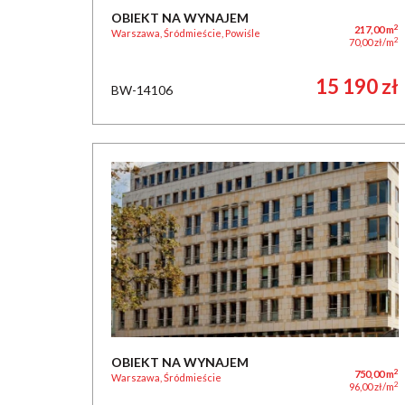
OBIEKT NA WYNAJEM
2
217,00 m
Warszawa, Śródmieście, Powiśle
2
70,00 zł/m
15 190 zł
BW-14106
OBIEKT NA WYNAJEM
2
750,00 m
Warszawa, Śródmieście
2
96,00 zł/m