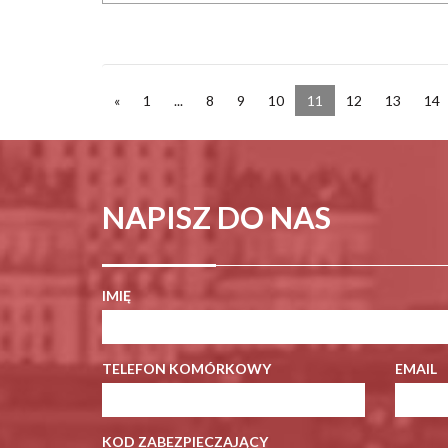
«
1
...
8
9
10
11
12
13
14
NAPISZ DO NAS
IMIĘ
TELEFON KOMÓRKOWY
EMAIL
KOD ZABEZPIECZAJĄCY