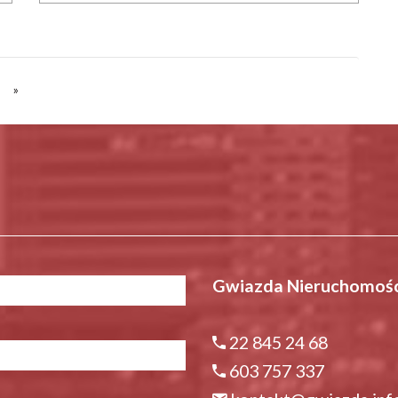
»
Gwiazda Nieruchomośc
22 845 24 68
603 757 337