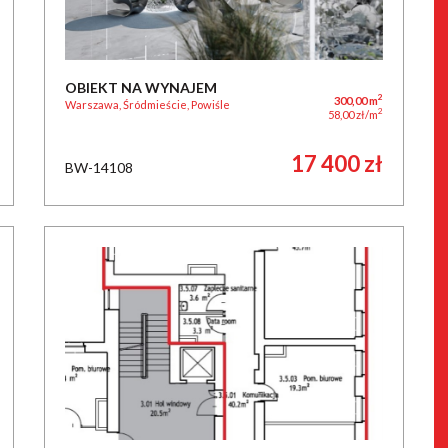
OBIEKT NA WYNAJEM
2
300,00 m
Warszawa, Śródmieście, Powiśle
2
58,00 zł/m
17 400 zł
BW-14108