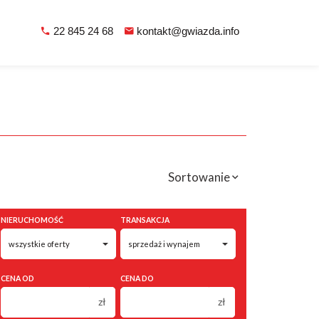
22 845 24 68
kontakt@gwiazda.info
Sortowanie
NIERUCHOMOŚĆ
TRANSAKCJA
CENA OD
CENA DO
zł
zł