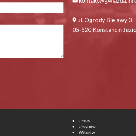
kontakt@gwiazda.inf
ul. Ogrody Bielawy 3
05-520 Konstancin Jezi
Ursus
.
Ursynów
Wilanów