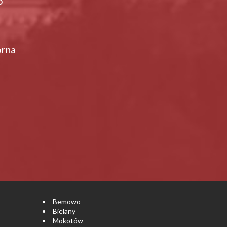
o
orna
Bemowo
Bielany
Mokotów