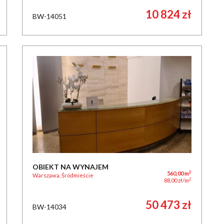
10 824 zł
BW-14051
OBIEKT NA WYNAJEM
2
560,00 m
Warszawa, Śródmieście
2
88,00 zł/m
50 473 zł
BW-14034