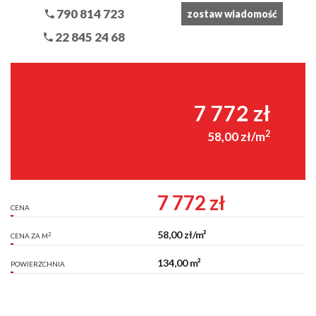
790 814 723
zostaw wiadomość
22 845 24 68
7 772 zł
2
58,00 zł/m
7 772 zł
CENA
58,00 zł/m²
2
CENA ZA M
134,00 m²
POWIERZCHNIA