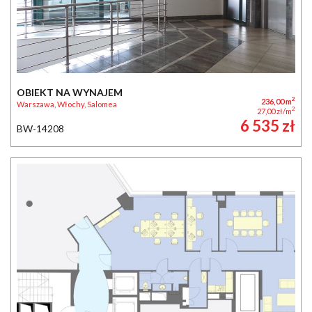
OBIEKT NA WYNAJEM
2
236,00 m
Warszawa, Włochy, Salomea
2
27,00 zł/m
6 535 zł
BW-14208