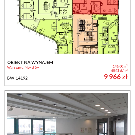
OBIEKT NA WYNAJEM
2
146,00 m
Warszawa, Mokotów
2
68,43 zł/m
9 966 zł
BW-14192