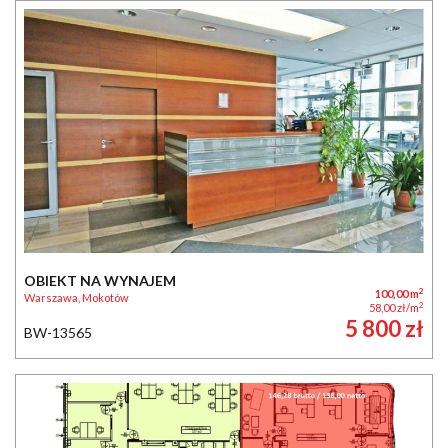
OBIEKT NA WYNAJEM
2
100,00 m
Warszawa, Mokotów
2
58,00 zł/m
5 800 zł
BW-13565