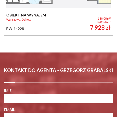
OBIEKT NA WYNAJEM
2
138,00 m
Warszawa, Ochota
2
56,00 zł/m
7 928 zł
BW-14228
KONTAKT DO AGENTA - GRZEGORZ GRABALSKI
IMIĘ
EMAIL