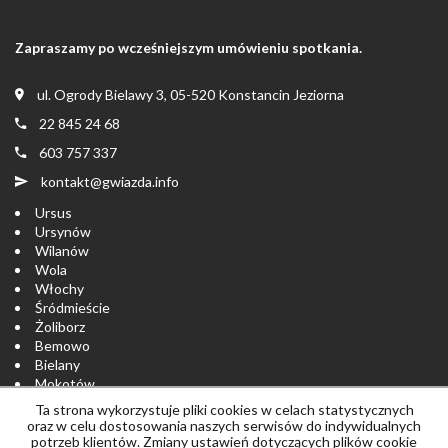
Zapraszamy po wcześniejszym umówieniu spotkania.
ul. Ogrody Bielawy 3, 05-520 Konstancin Jeziorna
22 845 24 68
603 757 337
kontakt@gwiazda.info
Ursus
Ursynów
Wilanów
Wola
Włochy
Śródmieście
Żoliborz
Bemowo
Bielany
Mokotów
Ochota
Ta strona wykorzystuje pliki cookies w celach statystycznych
Praga-Południe
oraz w celu dostosowania naszych serwisów do indywidualnych
Praga-Północ
potrzeb klientów. Zmiany ustawień dotyczących plików cookie