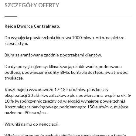
SZCZEGÓŁY OFERTY
Rejon Dworca Centralnego.
Do wynajęcia powierzchnia biurowa 1000 mkw. netto. na piętrze
szesnastym.
Biura są aranżowane zgodnie z potrzebami klientów.
Do dyspozycji najemcy: klimatyzacja, okablowanie, podnoszona
podłoga, podwieszane sufity, BMS, kontrola dostępu, światłowód,
tryskacze.
Koszt najmu wywoławczo 17-18 Euro/mkw. plus koszty
eksploatacji 30 zł/mkw. zaliczkowo plus powierzchnia wspólna ok. 6-
10 % (współczynnik zależny od wielkości wynajętej powierzchni.)
Koszt miejsca parkingowego podziemnego: 150 euro/m-c, miejsce
naziemne: 90 euro/m-c.
Warunki najmu do negocjacji.
Właściciel proponuje zachęty obniżające czynsz bazowy w formie