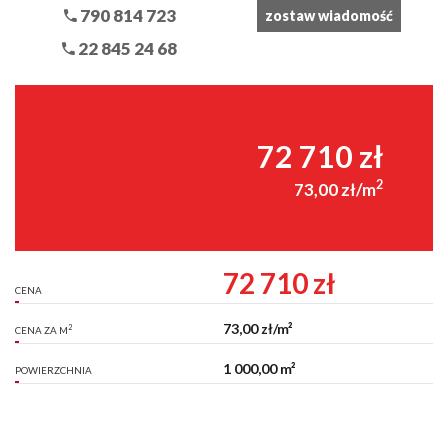
790 814 723
zostaw wiadomość
22 845 24 68
72 710 zł
2
73,00 zł/m
72 710 zł
CENA
73,00 zł/m²
2
CENA ZA M
1 000,00 m²
POWIERZCHNIA