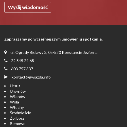
Zapraszamy po wcześniejszym umówieniu spotkania.
ul. Ogrody Bielawy 3, 05-520 Konstancin Jeziorna
22 845 24 68
603 757 337
kontakt@gwiazda.info
Ursus
Ursynów
Wilanów
Wola
Włochy
Śródmieście
Żoliborz
Bemowo