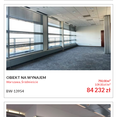
OBIEKT NA WYNAJEM
2
750,00 m
Warszawa, Śródmieście
2
109,00 zł/m
84 232 zł
BW-13954