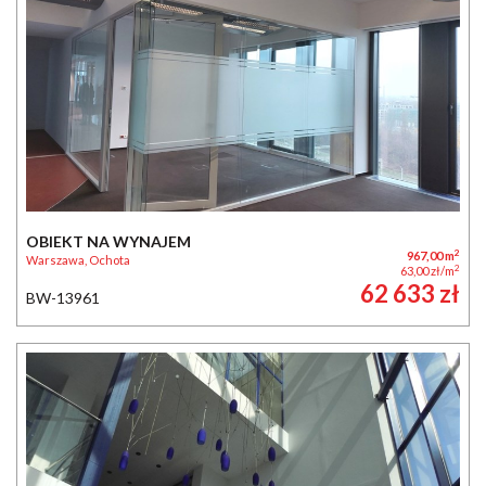
OBIEKT NA WYNAJEM
2
967,00 m
Warszawa, Ochota
2
63,00 zł/m
62 633 zł
BW-13961