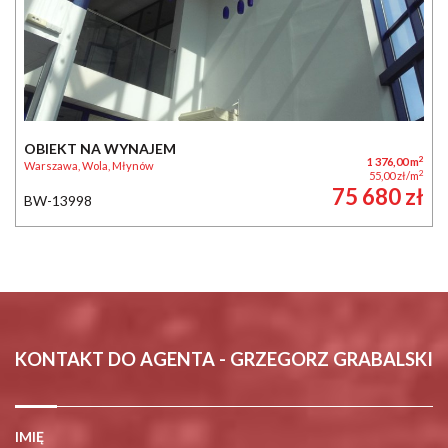
OBIEKT NA WYNAJEM
2
1 376,00 m
Warszawa, Wola, Młynów
2
55,00 zł/m
75 680 zł
BW-13998
KONTAKT DO AGENTA - GRZEGORZ GRABALSKI
IMIĘ