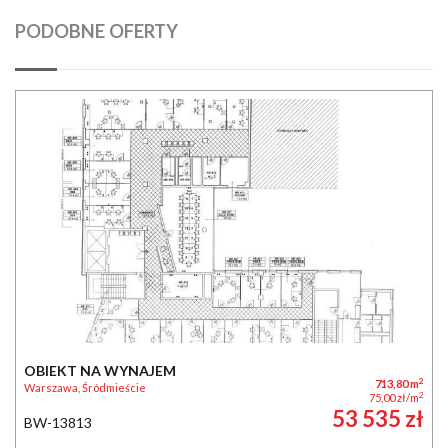
PODOBNE OFERTY
OBIEKT NA WYNAJEM
2
713,80 m
Warszawa, Śródmieście
2
75,00 zł/m
53 535 zł
BW-13813