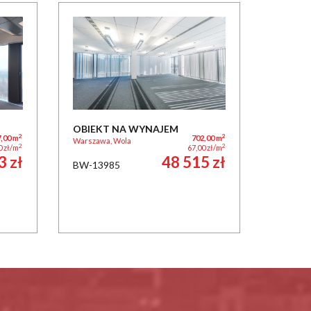
OBIEKT NA WYNAJEM
2
2
,00 m
702,00 m
Warszawa, Wola
2
2
0 zł/m
67,00 zł/m
3 zł
48 515 zł
BW-13985