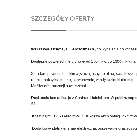
SZCZEGÓŁY OFERTY
Warszawa, Ochota, al. Jerozolimskie,
do wynajęcia nowoczesn
Dostępne powierzchnie biurowe od 150 mkw. do 1300 mkw. na p
Standard powierzchni: klimatyzacja, uchylne okna, światłowód, 
room, aneksy kuchenne, serwerownie, windy, łazienki dla nie
Możliwość aranżacji powierzchni.
Doskonała komunikacja z Centrum i lotniskiem. W pobliżu super
S8.
Koszt najmu 12,50 euro/mkw. plus koszty eksploatacji 26 zł/mk
Dodatkowo płatna energia elektryczna, ogrzewanie oraz zużyc