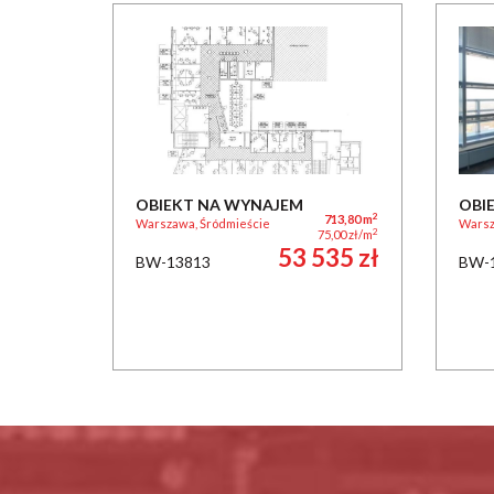
OBIEKT NA WYNAJEM
OBI
2
713,80 m
Warszawa, Śródmieście
Warsz
2
75,00 zł/m
53 535 zł
BW-13813
BW-