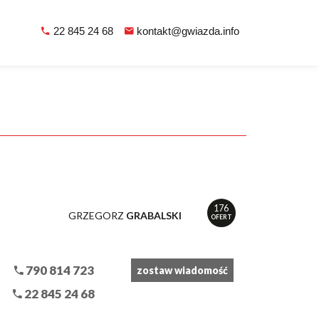
22 845 24 68
kontakt@gwiazda.info
176
GRZEGORZ
GRABALSKI
OFERT
790 814 723
zostaw wiadomość
22 845 24 68