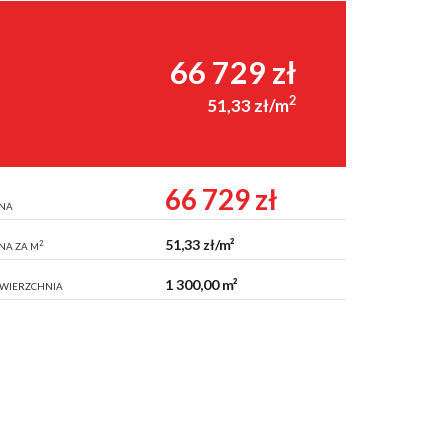
66 729 zł
2
51,33 zł/m
66 729 zł
NA
51,33 zł/m²
2
NA ZA M
1 300,00 m²
WIERZCHNIA