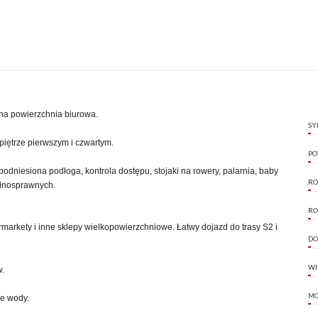
a powierzchnia biurowa.
SY
iętrze pierwszym i czwartym.
PO
podniesiona podłoga, kontrola dostępu, stojaki na rowery, palarnia, baby
RO
pełnosprawnych.
RO
markety i inne sklepy wielkopowierzchniowe. Łatwy dojazd do trasy S2 i
DO
WI
w.
MO
ie wody.