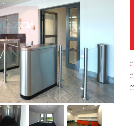
CE
CE
PO