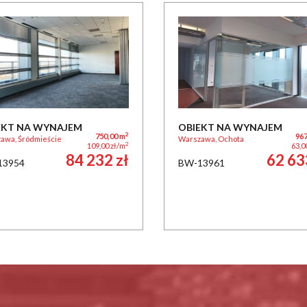
EKT NA WYNAJEM
OBIEKT NA WYNAJEM
2
750,00 m
967
awa, Śródmieście
Warszawa, Ochota
2
109,00 zł/m
63,0
84 232 zł
62 63
13954
BW-13961