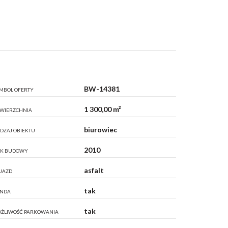
BW-14381
MBOL OFERTY
1 300,00 m²
WIERZCHNIA
biurowiec
DZAJ OBIEKTU
2010
K BUDOWY
asfalt
JAZD
tak
NDA
tak
ŻLIWOŚĆ PARKOWANIA