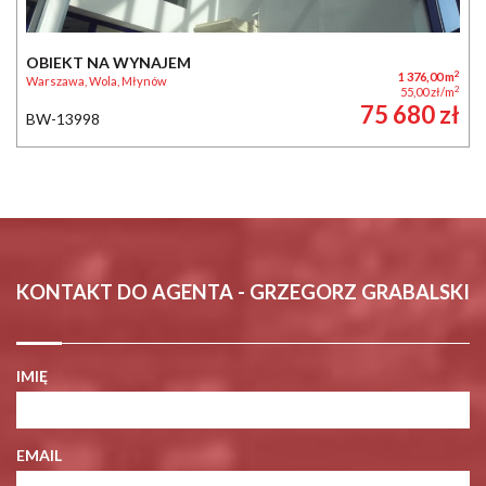
OBIEKT NA WYNAJEM
2
1 376,00 m
Warszawa, Wola, Młynów
2
55,00 zł/m
75 680 zł
BW-13998
KONTAKT DO AGENTA - GRZEGORZ GRABALSKI
IMIĘ
EMAIL