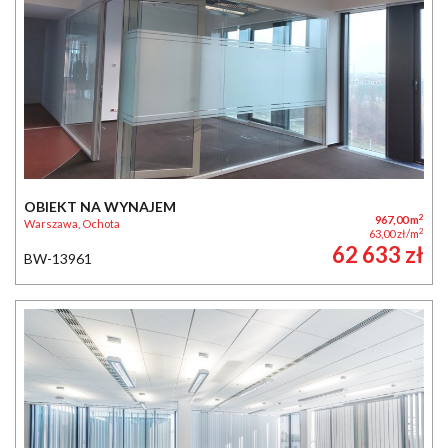
OBIEKT NA WYNAJEM
2
967,00 m
Warszawa, Ochota
2
63,00 zł/m
62 633 zł
BW-13961