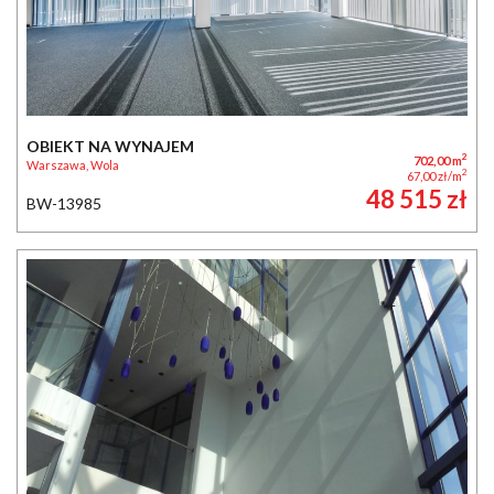
OBIEKT NA WYNAJEM
2
702,00 m
Warszawa, Wola
2
67,00 zł/m
48 515 zł
BW-13985