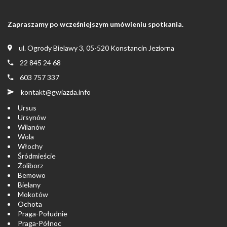
Zapraszamy po wcześniejszym umówieniu spotkania.
ul. Ogrody Bielawy 3, 05-520 Konstancin Jeziorna
22 845 24 68
603 757 337
kontakt@gwiazda.info
Ursus
Ursynów
Wilanów
Wola
Włochy
Śródmieście
Żoliborz
Bemowo
Bielany
Mokotów
Ochota
Praga-Południe
Praga-Północ