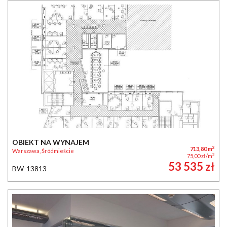
OBIEKT NA WYNAJEM
2
713,80 m
Warszawa, Śródmieście
2
75,00 zł/m
53 535 zł
BW-13813