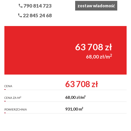
790 814 723
zostaw wiadomość
22 845 24 68
63 708 zł
2
68,00 zł/m
63 708 zł
CENA
68,00 zł/m²
2
CENA ZA M
931,00 m²
POWIERZCHNIA