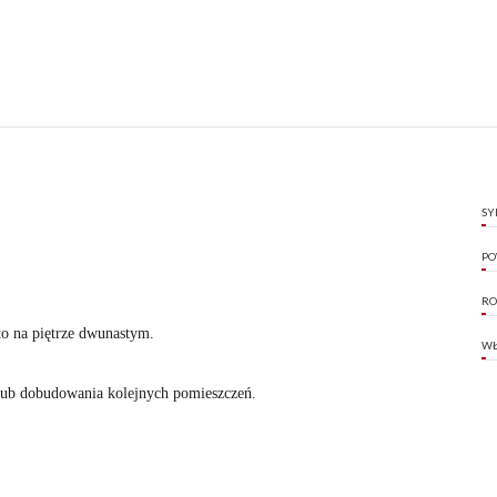
SY
PO
RO
o na piętrze dwunastym.
WŁ
 lub dobudowania kolejnych pomieszczeń.