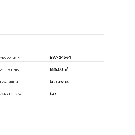
BW-14564
MBOL OFERTY
886,00 m²
WIERZCHNIA
biurowiec
DZAJ OBIEKTU
tak
ASNY PARKING