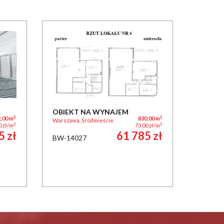
OBIEKT NA WYNAJEM
2
2
,00 m
830,00 m
Warszawa, Śródmieście
2
2
0 zł/m
73,00 zł/m
5 zł
61 785 zł
BW-14027