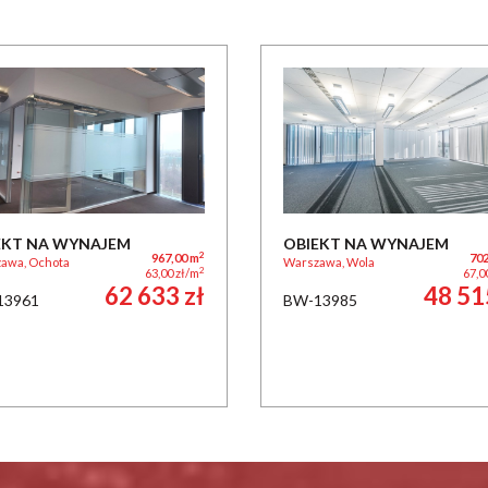
EKT NA WYNAJEM
OBIEKT NA WYNAJEM
2
967,00 m
702
awa, Ochota
Warszawa, Wola
2
63,00 zł/m
67,0
62 633 zł
48 51
13961
BW-13985