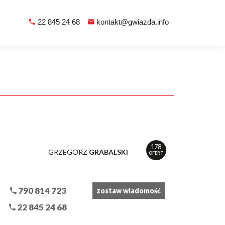
22 845 24 68
kontakt@gwiazda.info
178
GRZEGORZ
GRABALSKI
OFERT
790 814 723
zostaw wiadomość
22 845 24 68