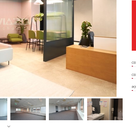
CE
CE
PO