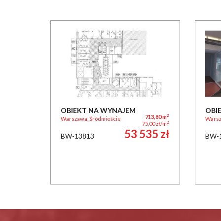
OBIEKT NA WYNAJEM
OBI
2
713,80 m
Warszawa, Śródmieście
Warsz
2
75,00 zł/m
53 535 zł
BW-13813
BW-