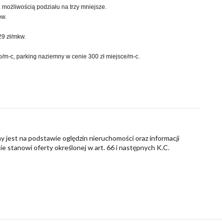
możliwością podziału na trzy mniejsze.
ów.
29 zł/mkw.
m-c, parking naziemny w cenie 300 zł miejsce/m-c.
y jest na podstawie oględzin nieruchomości oraz informacji
nie stanowi oferty określonej w art. 66 i następnych K.C.