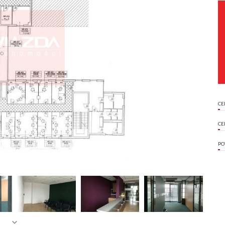
CE
CE
PO