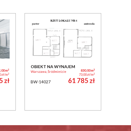
OBIEKT NA WYNAJEM
2
2
,00 m
830,00 m
Warszawa, Śródmieście
2
2
0 zł/m
73,00 zł/m
5 zł
61 785 zł
BW-14027