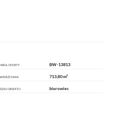
BW-13813
MBOL OFERTY
713,80 m²
WIERZCHNIA
biurowiec
DZAJ OBIEKTU