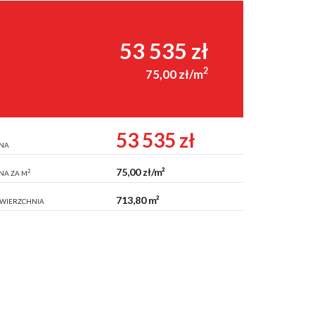
53 535 zł
2
75,00 zł/m
53 535 zł
NA
75,00 zł/m²
2
NA ZA M
713,80 m²
WIERZCHNIA