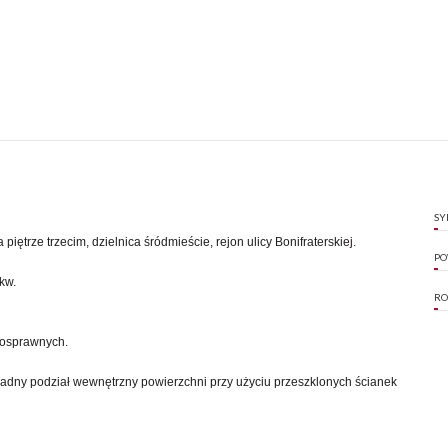
SY
trze trzecim, dzielnica śródmieście, rejon ulicy Bonifraterskiej.
PO
kw.
RO
nosprawnych.
ładny podział wewnętrzny powierzchni przy użyciu przeszklonych ścianek