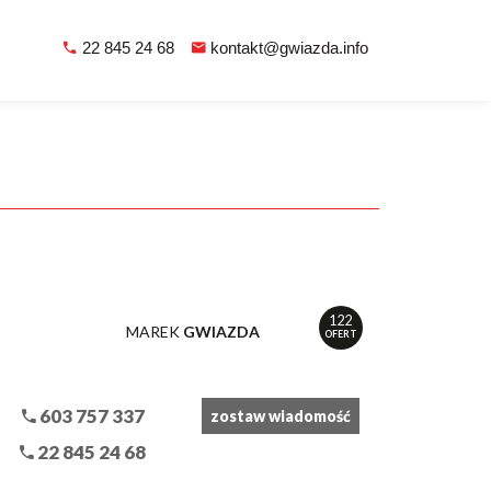
22 845 24 68
kontakt@gwiazda.info
122
MAREK
GWIAZDA
OFERT
603 757 337
zostaw wiadomość
22 845 24 68