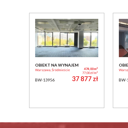
OBIEKT NA WYNAJEM
OBI
2
474,00 m
Warszawa, Śródmieście
Warsz
2
77,00 zł/m
37 877 zł
BW-13956
BW-