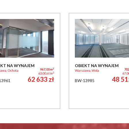
EKT NA WYNAJEM
OBIEKT NA WYNAJEM
2
967,00 m
702
awa, Ochota
Warszawa, Wola
2
63,00 zł/m
67,0
62 633 zł
48 51
13961
BW-13985