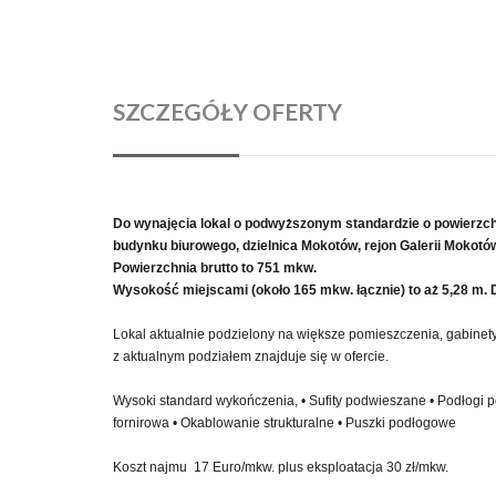
SZCZEGÓŁY OFERTY
Do wynajęcia lokal o podwyższonym standardzie o powierzch
budynku biurowego, dzielnica Mokotów,
rejon Galerii Mokotó
Powierzchnia brutto to 751 mkw.
Wysokość miejscami (około 165 mkw. łącznie) to aż 5,28 m.
Lokal aktualnie podzielony na większe pomieszczenia, gabinety
z aktualnym podziałem znajduje się w ofercie.
Wysoki standard wykończenia, • Sufity podwieszane • Podłogi 
fornirowa • Okablowanie strukturalne • Puszki podłogowe
Koszt najmu 17 Euro/mkw. plus eksploatacja 30 zł/mkw.