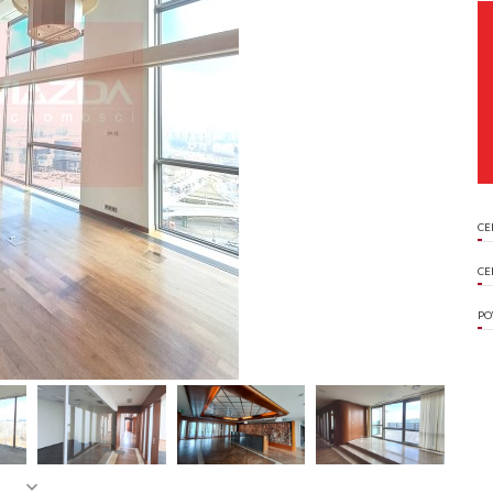
CE
CE
PO