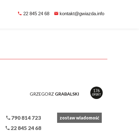
22 845 24 68
kontakt@gwiazda.info
176
GRZEGORZ
GRABALSKI
OFERT
790 814 723
zostaw wiadomość
22 845 24 68