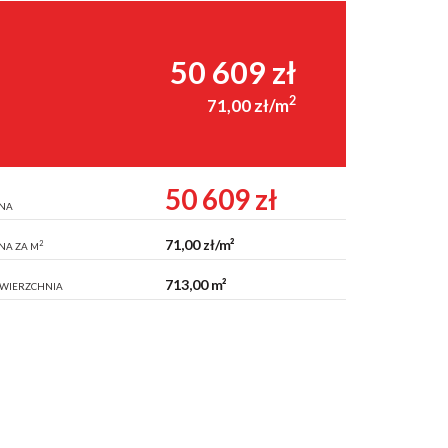
50 609 zł
2
71,00 zł/m
50 609 zł
NA
71,00 zł/m²
2
NA ZA M
713,00 m²
WIERZCHNIA