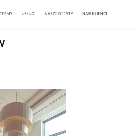
STEŚMY
USŁUGI
NASZE OFERTY
NASI KLIENCI
W