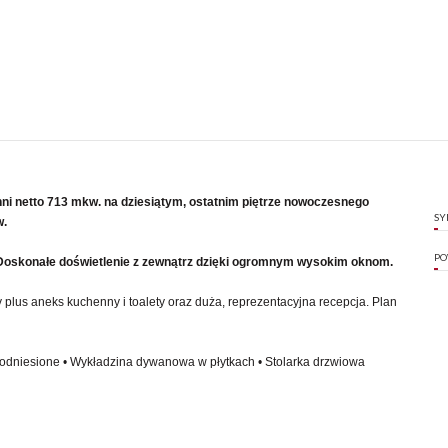
ni netto 713 mkw. na dziesiątym, ostatnim piętrze nowoczesnego
SY
w.
PO
 Doskonałe doświetlenie z zewnątrz dzięki ogromnym wysokim oknom.
 plus aneks kuchenny i toalety oraz duża, reprezentacyjna recepcja. Plan
podniesione • Wykładzina dywanowa w płytkach • Stolarka drzwiowa