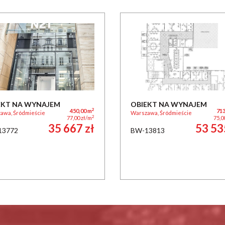
EKT NA WYNAJEM
OBIEKT NA WYNAJEM
2
450,00 m
713
awa, Śródmieście
Warszawa, Śródmieście
2
77,00 zł/m
75,0
35 667 zł
53 53
13772
BW-13813