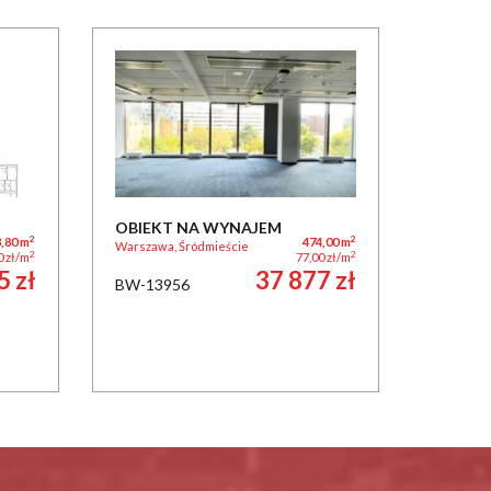
OBIEKT NA WYNAJEM
2
2
,80 m
474,00 m
Warszawa, Śródmieście
2
2
0 zł/m
77,00 zł/m
5 zł
37 877 zł
BW-13956