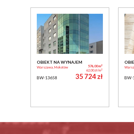
OBIEKT NA WYNAJEM
OBI
2
576,00 m
Warszawa, Mokotów
Warsz
2
62,00 zł/m
35 724 zł
BW-13658
BW-