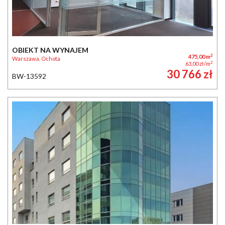
OBIEKT NA WYNAJEM
2
475,00 m
Warszawa, Ochota
2
63,00 zł/m
30 766 zł
BW-13592