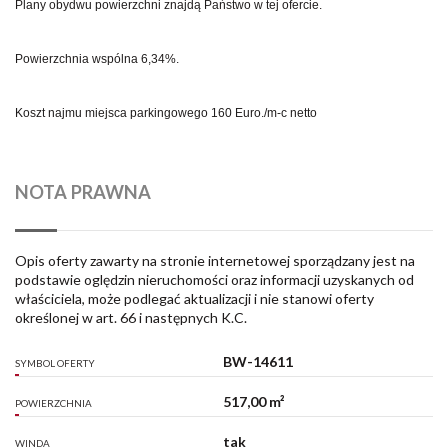
Plany obydwu powierzchni znajdą Państwo w tej ofercie.
Powierzchnia wspólna 6,34%.
Koszt najmu miejsca parkingowego 160 Euro./m-c netto
NOTA PRAWNA
Opis oferty zawarty na stronie internetowej sporządzany jest na
podstawie oględzin nieruchomości oraz informacji uzyskanych od
właściciela, może podlegać aktualizacji i nie stanowi oferty
określonej w art. 66 i następnych K.C.
BW-14611
SYMBOL OFERTY
517,00 m²
POWIERZCHNIA
tak
WINDA