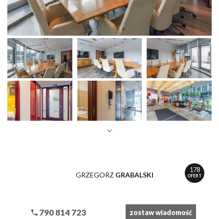
178
GRZEGORZ
GRABALSKI
OFERT
790 814 723
zostaw wiadomość