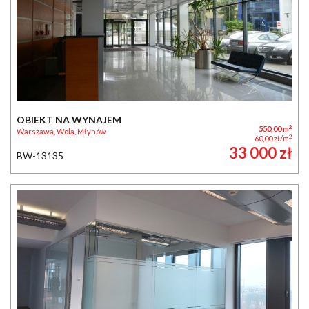
OBIEKT NA WYNAJEM
2
550,00 m
Warszawa, Wola, Młynów
2
60,00 zł/m
33 000 zł
BW-13135