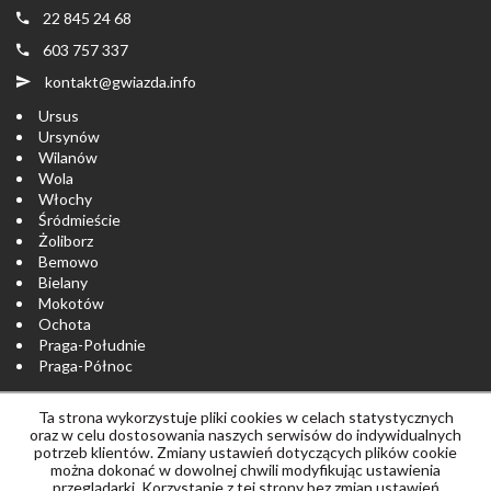
22 845 24 68
603 757 337
kontakt@gwiazda.info
Ursus
Ursynów
Wilanów
Wola
Włochy
Śródmieście
Żoliborz
Bemowo
Bielany
Mokotów
Ochota
Praga-Południe
Praga-Północ
Ta strona wykorzystuje pliki cookies w celach statystycznych
Strona główna
notatnik
Skontaktuj się
oraz w celu dostosowania naszych serwisów do indywidualnych
potrzeb klientów. Zmiany ustawień dotyczących plików cookie
można dokonać w dowolnej chwili modyfikując ustawienia
Polityka prywatności
przeglądarki. Korzystanie z tej strony bez zmian ustawień