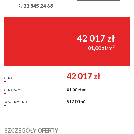
22 845 24 68
42 017 zł
2
81,00 zł/m
42 017 zł
CENA
81,00 zł/m²
2
CENA ZA M
517,00 m²
POWIERZCHNIA
SZCZEGÓŁY OFERTY