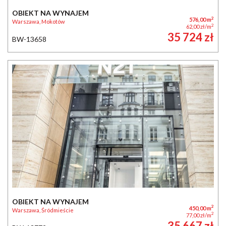
OBIEKT NA WYNAJEM
2
576,00 m
Warszawa, Mokotów
2
62,00 zł/m
35 724 zł
BW-13658
OBIEKT NA WYNAJEM
2
450,00 m
Warszawa, Śródmieście
2
77,00 zł/m
35 667 zł