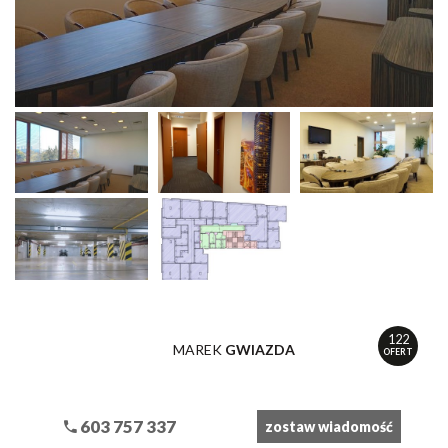
122
MAREK
GWIAZDA
OFERT
603 757 337
zostaw wiadomość