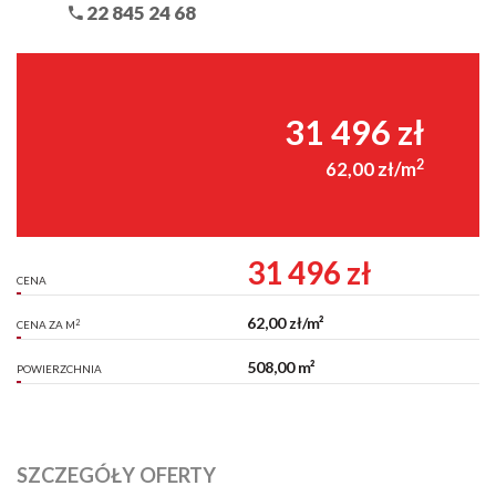
22 845 24 68
31 496 zł
2
62,00 zł/m
31 496 zł
CENA
62,00 zł/m²
2
CENA ZA M
508,00 m²
POWIERZCHNIA
SZCZEGÓŁY OFERTY