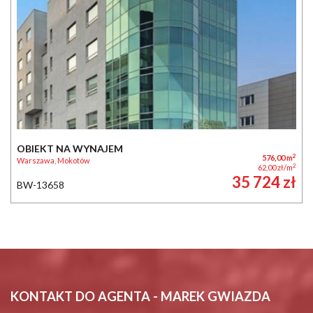
OBIEKT NA WYNAJEM
2
576,00 m
Warszawa, Mokotów
2
62,00 zł/m
35 724 zł
BW-13658
KONTAKT DO AGENTA - MAREK GWIAZDA