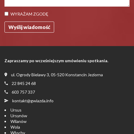
WYRAŻAM ZGODĘ
Zapraszamy po wcześniejszym umówieniu spotkania.
ul. Ogrody Bielawy 3, 05-520 Konstancin Jeziorna
22 845 24 68
603 757 337
kontakt@gwiazda.info
Ursus
Ursynów
Wilanów
Wola
Włochy