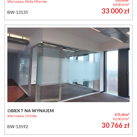
550,00 m
Warszawa, Wola, Młynów
2
60,00 zł/m
33 000 zł
BW-13135
OBIEKT NA WYNAJEM
2
475,00 m
Warszawa, Ochota
2
63,00 zł/m
30 766 zł
BW-13592