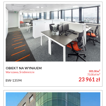
OBIEKT NA WYNAJEM
2
305,00 m
Warszawa, Śródmieście
2
73,00 zł/m
23 961 zł
BW-13594