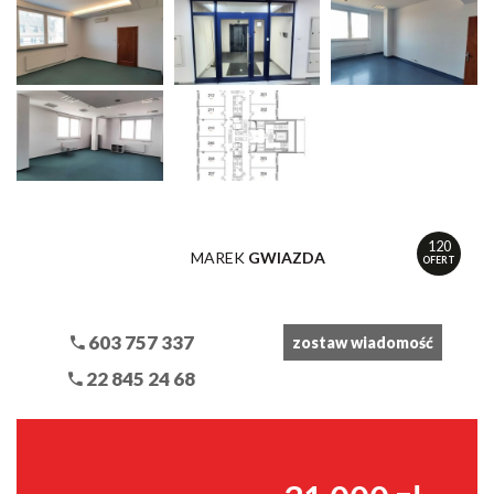
120
MAREK
GWIAZDA
OFERT
603 757 337
zostaw wiadomość
22 845 24 68