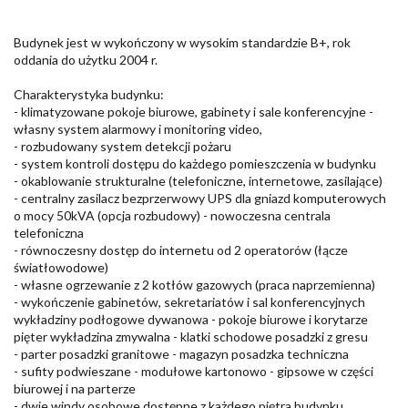
Budynek jest w wykończony w wysokim standardzie B+, rok
oddania do użytku 2004 r.
Charakterystyka budynku:
- klimatyzowane pokoje biurowe, gabinety i sale konferencyjne -
własny system alarmowy i monitoring video,
- rozbudowany system detekcji pożaru
- system kontroli dostępu do każdego pomieszczenia w budynku
- okablowanie strukturalne (telefoniczne, internetowe, zasilające)
- centralny zasilacz bezprzerwowy UPS dla gniazd komputerowych
o mocy 50kVA (opcja rozbudowy) - nowoczesna centrala
telefoniczna
- równoczesny dostęp do internetu od 2 operatorów (łącze
światłowodowe)
- własne ogrzewanie z 2 kotłów gazowych (praca naprzemienna)
- wykończenie gabinetów, sekretariatów i sal konferencyjnych
wykładziny podłogowe dywanowa - pokoje biurowe i korytarze
pięter wykładzina zmywalna - klatki schodowe posadzki z gresu
- parter posadzki granitowe - magazyn posadzka techniczna
- sufity podwieszane - modułowe kartonowo - gipsowe w części
biurowej i na parterze
- dwie windy osobowe dostępne z każdego piętra budynku