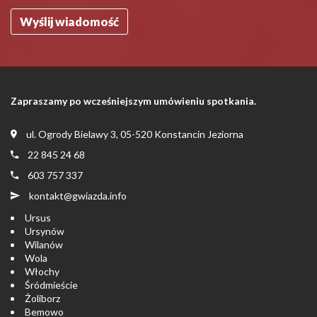
Zapraszamy po wcześniejszym umówieniu spotkania.
ul. Ogrody Bielawy 3, 05-520 Konstancin Jeziorna
22 845 24 68
603 757 337
kontakt@gwiazda.info
Ursus
Ursynów
Wilanów
Wola
Włochy
Śródmieście
Żoliborz
Bemowo