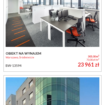
OBIEKT NA WYNAJEM
2
305,00 m
Warszawa, Śródmieście
2
73,00 zł/m
23 961 zł
BW-13594