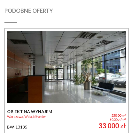
PODOBNE OFERTY
OBIEKT NA WYNAJEM
2
550,00 m
Warszawa, Wola, Młynów
2
60,00 zł/m
33 000 zł
BW-13135