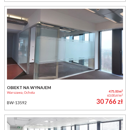
OBIEKT NA WYNAJEM
2
475,00 m
Warszawa, Ochota
2
63,00 zł/m
30 766 zł
BW-13592