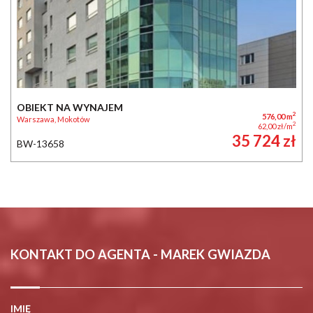
OBIEKT NA WYNAJEM
2
576,00 m
Warszawa, Mokotów
2
62,00 zł/m
35 724 zł
BW-13658
KONTAKT DO AGENTA - MAREK GWIAZDA
IMIĘ