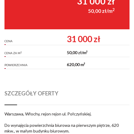
31 000 zł
2
50,00 zł/m
31 000 zł
CENA
50,00 zł/m²
2
CENA ZA M
620,00 m²
POWIERZCHNIA
SZCZEGÓŁY OFERTY
Warszawa, Włochy, rejon rejon ul. Połczyńskiej.
Do wynajęcia powierzchnia biurowa na pierwszym piętrze, 620
mkw., w małym budynku biurowym.