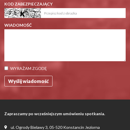
WYRAŻAM ZGODĘ
Zapraszamy po wcześniejszym umówieniu spotkania.
ul. Ogrody Bielawy 3, 05-520 Konstancin Jeziorna
22 845 24 68
603 757 337
kontakt@gwiazda.info