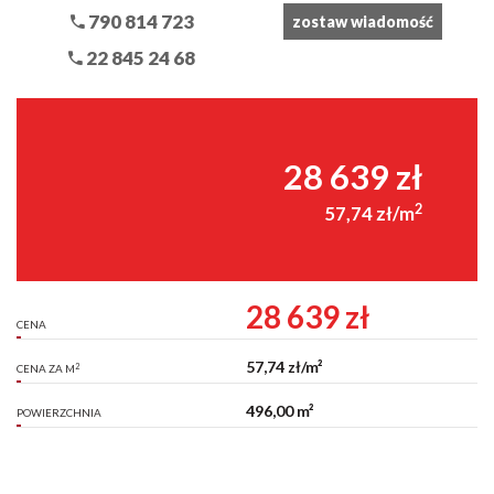
790 814 723
zostaw wiadomość
22 845 24 68
28 639 zł
2
57,74 zł/m
28 639 zł
CENA
57,74 zł/m²
2
CENA ZA M
496,00 m²
POWIERZCHNIA