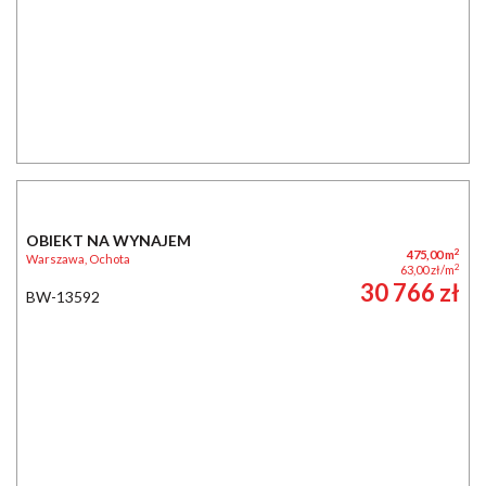
OBIEKT NA WYNAJEM
2
550,00 m
Warszawa, Wola, Młynów
2
60,00 zł/m
33 000 zł
BW-13135