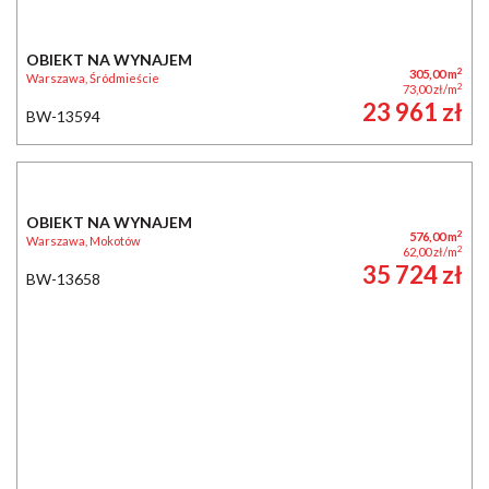
OBIEKT NA WYNAJEM
2
576,00 m
Warszawa, Mokotów
2
62,00 zł/m
35 724 zł
BW-13658