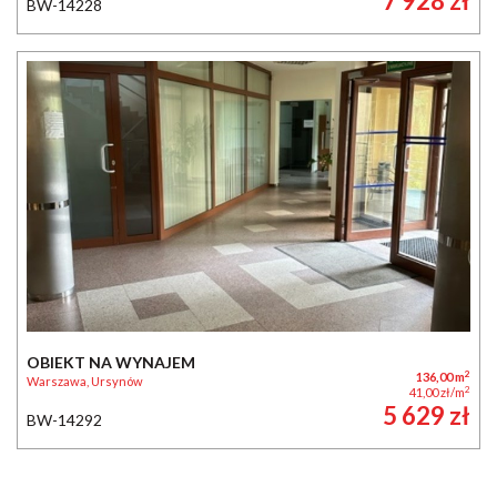
7 928 zł
BW-14228
OBIEKT NA WYNAJEM
2
136,00 m
Warszawa, Ursynów
2
41,00 zł/m
5 629 zł
BW-14292