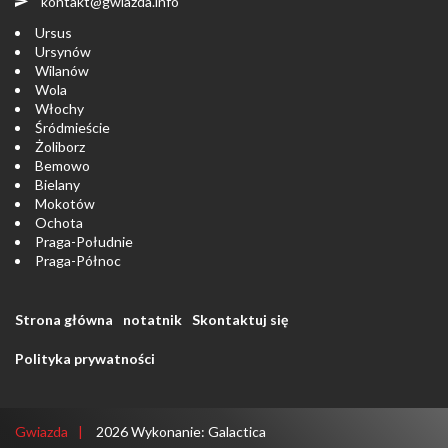
kontakt@gwiazda.info
Ursus
Ursynów
Wilanów
Wola
Włochy
Śródmieście
Żoliborz
Bemowo
Bielany
Mokotów
Ochota
Praga-Południe
Praga-Północ
Strona główna
notatnik
Skontaktuj się
Polityka prywatności
Gwiazda
2026
Wykonanie:
Galactica