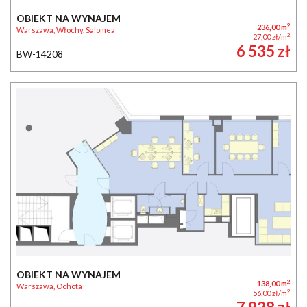
OBIEKT NA WYNAJEM
2
236,00 m
Warszawa, Włochy, Salomea
2
27,00 zł/m
6 535 zł
BW-14208
OBIEKT NA WYNAJEM
2
138,00 m
Warszawa, Ochota
2
56,00 zł/m