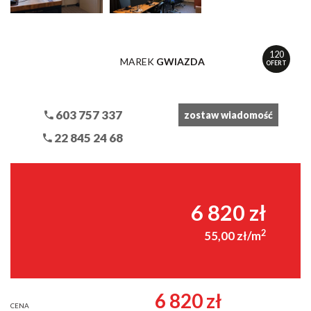
120
MAREK
GWIAZDA
OFERT
603 757 337
zostaw wiadomość
22 845 24 68
6 820 zł
2
55,00 zł/m
6 820 zł
CENA