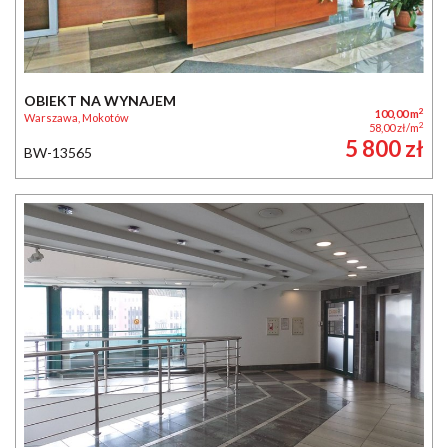
OBIEKT NA WYNAJEM
2
100,00 m
Warszawa, Mokotów
2
58,00 zł/m
5 800 zł
BW-13565