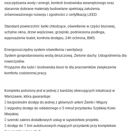
oszczędzania wody i energii, kontroli środowiska wewnętrznego oraz
starannie dobrane materiały budowlane spełniają założenia
zrównoważonego rozwoju i zgodności z certyfikacją LEED.
Standard powierzchni: belki chłodzące, oświetlenie w części biurowej,
uchylne okna, drzwi wejściowe, grzejniki, podniesiona podłoga,
wyposażenie toalet, kontrola dostępu, 24h ochrona, BMS.
Energooszczędny system oświetlenia i wentylacji.
System gospodarowania wodą deszczową. Zielone dachy. Udogodnienia dla
rowerzystów.
Przyjazne dla ludzi i środowiska biuro to dla pracowników zwiększenie
komfortu codziennej pracy.
Kompleks położony jest w jednej z bardziej obiecujących lokalizacji w
Warszawie, która gwarantuje:
 bezpośredni dostęp do jednej z głównych arterii Żwirki i Wigury
 wygodny dostęp do oddalonego o 5 minut przystanku Szybkiej Kolei
Miejskiej
 szeroki zakres dodatkowych usług w sąsiedztwie projektu
 dostęp do 7 linii autobusowych mających przystanki przy kompleksie