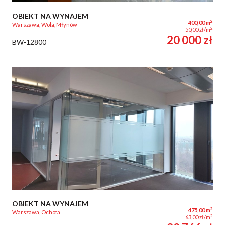
OBIEKT NA WYNAJEM
2
400,00 m
Warszawa, Wola, Młynów
2
50,00 zł/m
20 000 zł
BW-12800
OBIEKT NA WYNAJEM
2
475,00 m
Warszawa, Ochota
2
63,00 zł/m