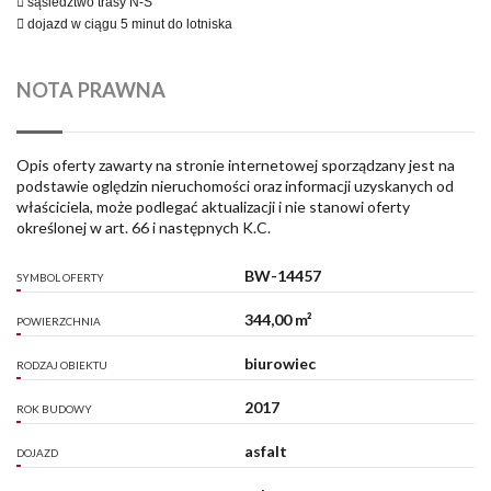
 sąsiedztwo trasy N-S
 dojazd w ciągu 5 minut do lotniska
NOTA PRAWNA
Opis oferty zawarty na stronie internetowej sporządzany jest na
podstawie oględzin nieruchomości oraz informacji uzyskanych od
właściciela, może podlegać aktualizacji i nie stanowi oferty
określonej w art. 66 i następnych K.C.
BW-14457
SYMBOL OFERTY
344,00 m²
POWIERZCHNIA
biurowiec
RODZAJ OBIEKTU
2017
ROK BUDOWY
asfalt
DOJAZD