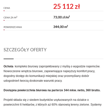
25 112 zł
CENA
73,00 zł/m²
2
CENA ZA M
344,00 m²
POWIERZCHNIA
SZCZEGÓŁY OFERTY
Ochota
kompleks biurowy zaprojektowany z myślą o wygodzie najemców.
Nowoczesne wnętrza biurowe, zapewniające najwyższy komfort pracy,
dogodny dostęp do komunikacji miejskiej oraz przemyślany dobór
udogodnień tworzą doskonałe warunki pracy.
Dostępna powierzchnia biurowa na parterze 344 mkw. netto, 360 brutto.
Projekt składa się z siedem budynków usytuowanych na działce o
powierzchni 6 hektarów, z których aż 60% stanowią tereny zielone. Systemy