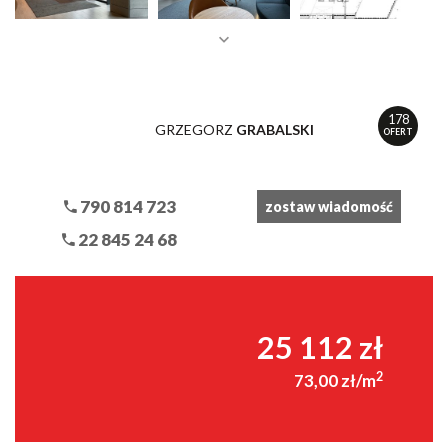
178
GRZEGORZ
GRABALSKI
OFERT
790 814 723
zostaw wiadomość
22 845 24 68
25 112 zł
2
73,00 zł/m