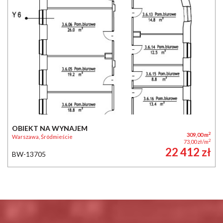
OBIEKT NA WYNAJEM
2
309,00 m
Warszawa, Śródmieście
2
73,00 zł/m
22 412 zł
BW-13705