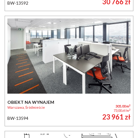
30 766 zł
BW-13592
OBIEKT NA WYNAJEM
2
305,00 m
Warszawa, Śródmieście
2
73,00 zł/m
23 961 zł
BW-13594