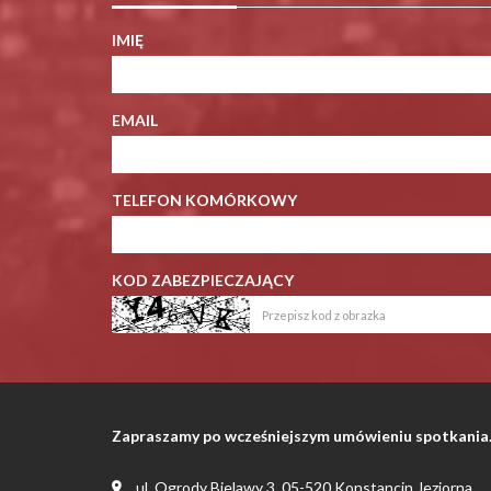
IMIĘ
EMAIL
TELEFON KOMÓRKOWY
KOD ZABEZPIECZAJĄCY
Zapraszamy po wcześniejszym umówieniu spotkania
ul. Ogrody Bielawy 3, 05-520 Konstancin Jeziorna