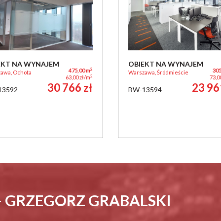
EKT NA WYNAJEM
OBIEKT NA WYNAJEM
2
475,00 m
305
awa, Ochota
Warszawa, Śródmieście
2
63,00 zł/m
73,0
30 766 zł
23 96
13592
BW-13594
- GRZEGORZ GRABALSKI