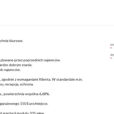
chnie biurowe.
SY
.
PO
e używane przez poprzednich najemców.
ardzo dobrym stanie.
eb najemców.
, zgodnie z wymaganiami Klienta. W standardzie m.in.
u, recepcja, ochrona.
w., powierzchnia wspólna 6,68%.
 garażowego 150 Euro/miejsce.
ad aranżacji modułu 335 mkw.