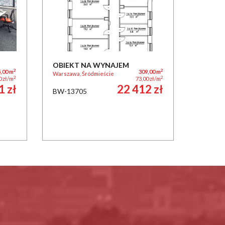
OBIEKT NA WYNAJEM
2
2
,00 m
309,00 m
Warszawa, Śródmieście
2
2
0 zł/m
73,00 zł/m
1 zł
22 412 zł
BW-13705