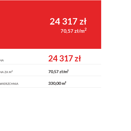
24 317 zł
2
70,57 zł/m
24 317 zł
NA
70,57 zł/m²
2
NA ZA M
330,00 m²
WIERZCHNIA