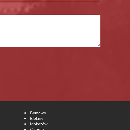
Bemowo
Bielany
Mokotów
Ochota