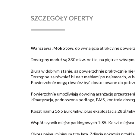
SZCZEGÓŁY OFERTY
Warszawa, Mokotów,
do wynajęcia atrakcyjne powierz
Dostępny moduł są 330 mkw. netto, na piętrze szóstym
Biura w dobrym stanie, są powierzchnie praktycznie ni
Dostępne są również biura z meblami po najemcach, w b
Powierzchnie mogą również być dostosowane do potrz
Powierzchnie umożliwiają dowolną aranżację przestrzeni
klimatyzacja, podnoszona podłoga, BMS, kontrola dostęp
Koszt najmu 16,5 Euro/mkw. plus eksploatacja 28 zł/mk
Współczynnik miejsc parkingowych 1:85. Koszt miejsca
Okres najmu minimum trzy lata. Zdjęcia pokazują przykł