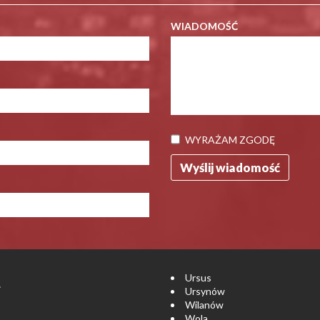
WIADOMOŚĆ
WYRAŻAM ZGODĘ
Ursus
.
Ursynów
Wilanów
Wola