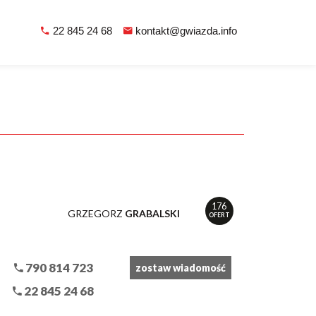
22 845 24 68
kontakt@gwiazda.info
176
GRZEGORZ
GRABALSKI
OFERT
790 814 723
zostaw wiadomość
22 845 24 68