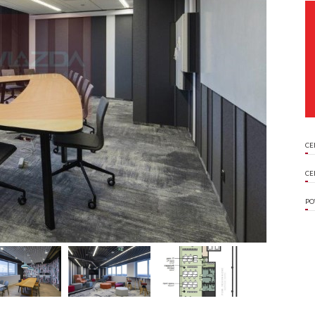
CE
CE
PO