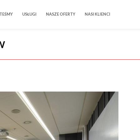
STEŚMY
USŁUGI
NASZE OFERTY
NASI KLIENCI
W