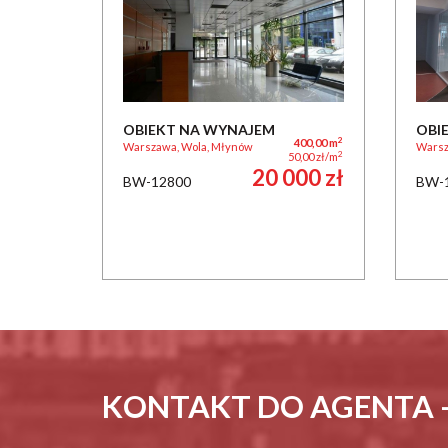
OBIEKT NA WYNAJEM
OBI
2
400,00 m
Warszawa, Wola, Młynów
Warsz
2
50,00 zł/m
20 000 zł
BW-12800
BW-
KONTAKT DO AGENTA 