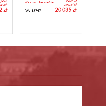
2
2
,00 m
250,00 m
Warszawa, Śródmieście
2
2
0 zł/m
75,00 zł/m
2 zł
20 035 zł
BW-13747