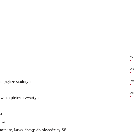
SY
PO
a piętrze siódmym.
RO
WŁ
w. na piętrze czwartym.
a.
jowe.
 minuty, łatwy dostęp do obwodnicy S8.