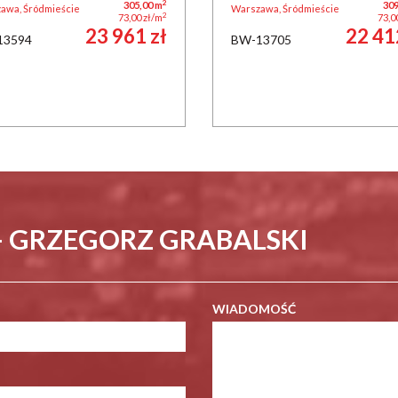
2
305,00 m
309
awa, Śródmieście
Warszawa, Śródmieście
2
73,00 zł/m
73,0
23 961 zł
22 41
13594
BW-13705
- GRZEGORZ GRABALSKI
WIADOMOŚĆ