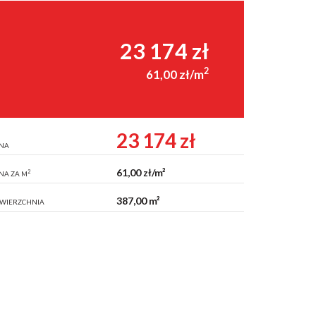
23 174 zł
2
61,00 zł/m
23 174 zł
NA
61,00 zł/m²
2
NA ZA M
387,00 m²
WIERZCHNIA