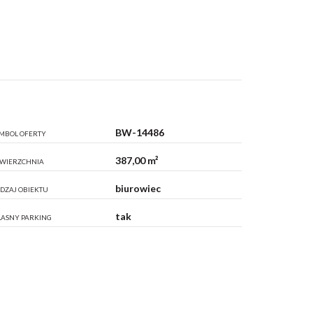
BW-14486
MBOL OFERTY
387,00 m²
WIERZCHNIA
biurowiec
DZAJ OBIEKTU
tak
ASNY PARKING