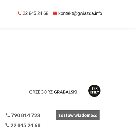
22 845 24 68
kontakt@gwiazda.info
178
GRZEGORZ
GRABALSKI
OFERT
790 814 723
zostaw wiadomość
22 845 24 68