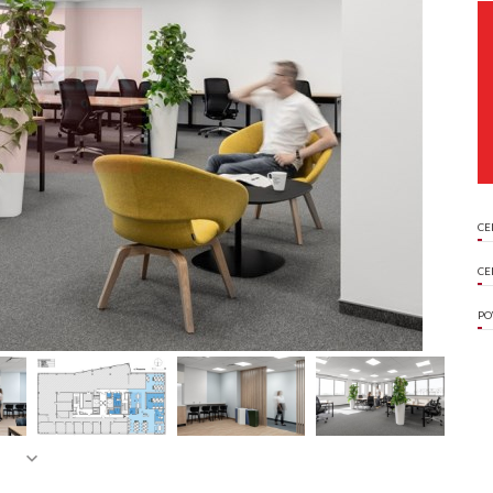
CE
CE
PO