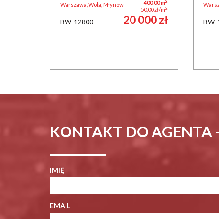
2
400,00 m
Warszawa, Wola, Młynów
Warsz
2
50,00 zł/m
20 000 zł
BW-12800
BW-
KONTAKT DO AGENTA 
IMIĘ
EMAIL