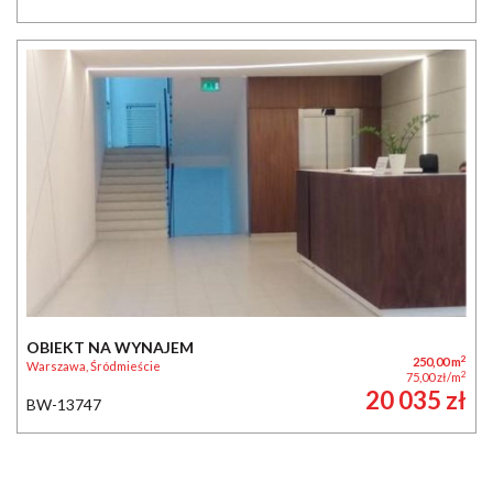
OBIEKT NA WYNAJEM
2
250,00 m
Warszawa, Śródmieście
2
75,00 zł/m
20 035 zł
BW-13747