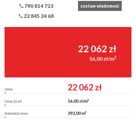
790 814 723
zostaw wiadomość
22 845 24 68
22 062 zł
2
56,00 zł/m
22 062 zł
CENA
56,00 zł/m²
2
CENA ZA M
392,00 m²
POWIERZCHNIA