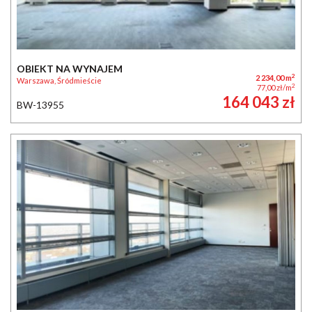
OBIEKT NA WYNAJEM
2
2 234,00 m
Warszawa, Śródmieście
2
77,00 zł/m
164 043 zł
BW-13955