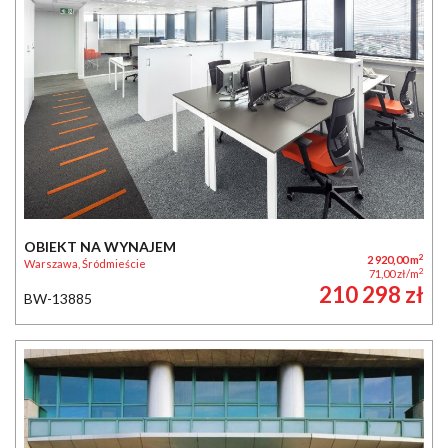
OBIEKT NA WYNAJEM
2
2 920,00 m
Warszawa, Śródmieście
2
71,00 zł/m
210 298 zł
BW-13885