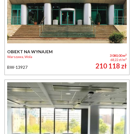
OBIEKT NA WYNAJEM
2
3 080,00 m
Warszawa, Wola
2
68,22 zł/m
210 118 zł
BW-13927