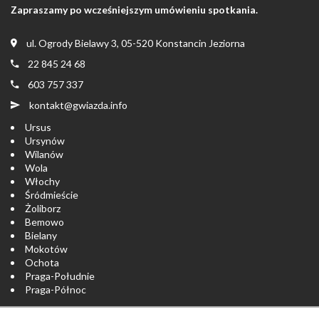
Zapraszamy po wcześniejszym umówieniu spotkania.
ul. Ogrody Bielawy 3, 05-520 Konstancin Jeziorna
22 845 24 68
603 757 337
kontakt@gwiazda.info
Ursus
Ursynów
Wilanów
Wola
Włochy
Śródmieście
Żoliborz
Bemowo
Bielany
Mokotów
Ochota
Praga-Południe
Praga-Północ