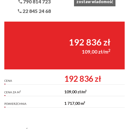
790 814 723
zostaw wiadomość
22 845 24 68
192 836 zł
2
109,00 zł/m
192 836 zł
CENA
109,00 zł/m²
2
CENA ZA M
1 717,00 m²
POWIERZCHNIA