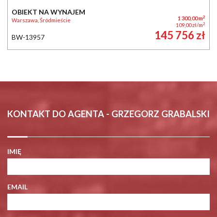
OBIEKT NA WYNAJEM
2
1 300,00 m
Warszawa, Śródmieście
2
109,00 zł/m
145 756 zł
BW-13957
KONTAKT DO AGENTA - GRZEGORZ GRABALSKI
IMIĘ
EMAIL