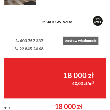
122
MAREK
GWIAZDA
OFERT
603 757 337
zostaw wiadomość
22 845 24 68
18 000 zł
2
60,00 zł/m
18 000 zł
CENA