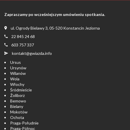
Zapraszamy po wcześniejszym umówieniu spotkania.
ul. Ogrody Bielawy 3, 05-520 Konstancin Jeziorna
22 845 24 68
603 757 337
kontakt@gwiazda.info
Ursus
Ursynów
Wilanów
Wola
Włochy
Śródmieście
Żoliborz
Bemowo
Bielany
Mokotów
Ochota
Praga-Południe
Praga-Północ