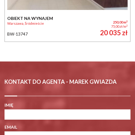
OBIEKT NA WYNAJEM
2
250,00 m
Warszawa, Śródmieście
2
75,00 zł/m
20 035 zł
BW-13747
KONTAKT DO AGENTA - MAREK GWIAZDA
IMIĘ
EMAIL