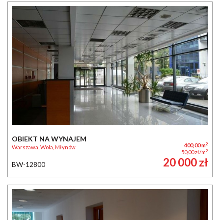
OBIEKT NA WYNAJEM
2
400,00 m
Warszawa, Wola, Młynów
2
50,00 zł/m
20 000 zł
BW-12800