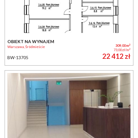
OBIEKT NA WYNAJEM
2
309,00 m
Warszawa, Śródmieście
2
73,00 zł/m
22 412 zł
BW-13705