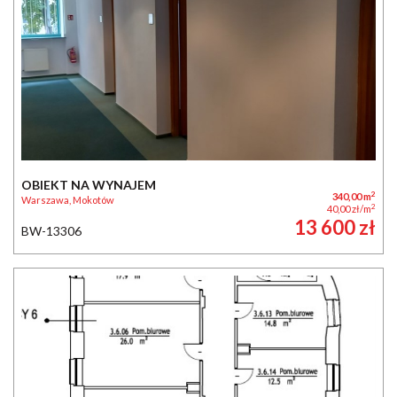
OBIEKT NA WYNAJEM
2
340,00 m
Warszawa, Mokotów
2
40,00 zł/m
13 600 zł
BW-13306