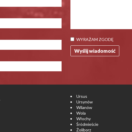
WYRAŻAM ZGODĘ
Ursus
.
Ursynów
Wilanów
Wola
Włochy
Śródmieście
Żoliborz