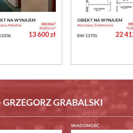
EKT NA WYNAJEM
OBIEKT NA WYNAJEM
2
340,00 m
309
awa, Mokotów
Warszawa, Śródmieście
2
40,00 zł/m
73,0
13 600 zł
22 41
13306
BW-13705
- GRZEGORZ GRABALSKI
WIADOMOŚĆ