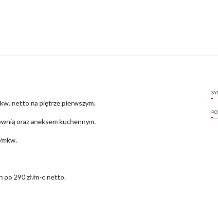
SY
kw. netto na piętrze pierwszym.
PO
erownią oraz aneksem kuchennym.
ł/mkw.
h po 290 zł/m-c netto.