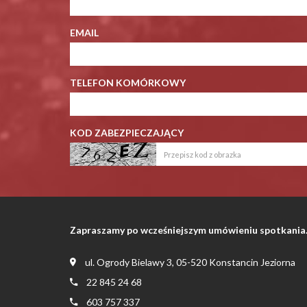
EMAIL
TELEFON KOMÓRKOWY
KOD ZABEZPIECZAJĄCY
Zapraszamy po wcześniejszym umówieniu spotkania
ul. Ogrody Bielawy 3, 05-520 Konstancin Jeziorna
22 845 24 68
603 757 337