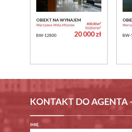
OBIEKT NA WYNAJEM
OBI
2
400,00 m
Warszawa, Wola, Młynów
Warsz
2
50,00 zł/m
20 000 zł
BW-12800
BW-
KONTAKT DO AGENTA 
IMIĘ