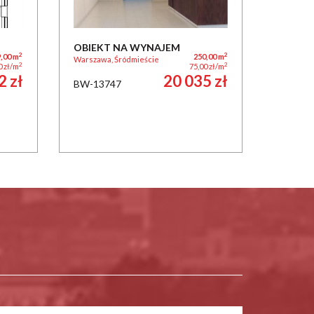
OBIEKT NA WYNAJEM
2
2
,00 m
250,00 m
Warszawa, Śródmieście
2
2
0 zł/m
75,00 zł/m
2 zł
20 035 zł
BW-13747