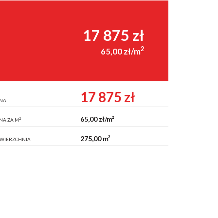
17 875 zł
2
65,00 zł/m
17 875 zł
NA
65,00 zł/m²
2
NA ZA M
275,00 m²
WIERZCHNIA