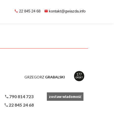
22 845 24 68
kontakt@gwiazda.info
177
GRZEGORZ
GRABALSKI
OFERT
790 814 723
zostaw wiadomość
22 845 24 68