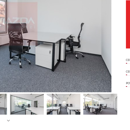
CE
CE
PO