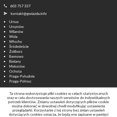
603 757 337
kontakt@gwiazda.info
Ursus
Ursynów
Wilanów
Wola
Włochy
Śródmieście
Żoliborz
Bemowo
Bielany
Mokotów
Ochota
Praga-Południe
Praga-Północ
Ta strona wykorzystuje pliki cookies w celach statystycznych
Strona główna
notatnik
Skontaktuj się
oraz w celu dostosowania naszych serwisów do indywidualnych
potrzeb klientów. Zmiany ustawień dotyczących plików cookie
można dokonać w dowolnej chwili modyfikując ustawienia
Polityka prywatności
przeglądarki. Korzystanie z tej strony bez zmian ustawień
dotyczących cookies oznacza, że będą one zapisane w pamięci