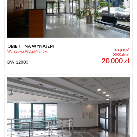
OBIEKT NA WYNAJEM
2
400,00 m
Warszawa, Wola, Młynów
2
50,00 zł/m
20 000 zł
BW-12800