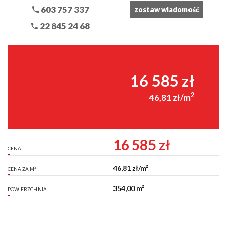
603 757 337
zostaw wiadomość
22 845 24 68
16 585 zł
2
46,81 zł/m
16 585 zł
CENA
46,81 zł/m²
2
CENA ZA M
354,00 m²
POWIERZCHNIA