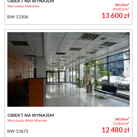
OBIEKT NA WYNAJEM
2
340,00 m
Warszawa, Mokotów
2
40,00 zł/m
13 600 zł
BW-13306
OBIEKT NA WYNAJEM
2
240,00 m
Warszawa, Wola, Młynów
2
52,00 zł/m
12 480 zł
BW-13673