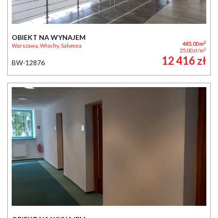
OBIEKT NA WYNAJEM
2
485,00 m
Warszawa, Włochy, Salomea
2
25,00 zł/m
12 416 zł
BW-12876