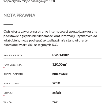
Współczynnik miejsc parkingowych 1:68.
NOTA PRAWNA
Opis oferty zawarty na stronie internetowej sporządzany jest na
podstawie oględzin nieruchomości oraz informacji uzyskanych od
właściciela, może podlegać aktualizacji i nie stanowi oferty
określonej w art. 66 i następnych K.C.
BW-14382
SYMBOL OFERTY
320,00 m²
POWIERZCHNIA
biurowiec
RODZAJ OBIEKTU
2010
ROK BUDOWY
asfalt
DOJAZD
tak
WINDA