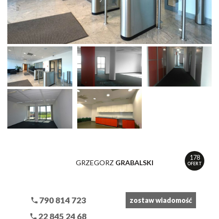
178
GRZEGORZ
GRABALSKI
OFERT
790 814 723
zostaw wiadomość
22 845 24 68