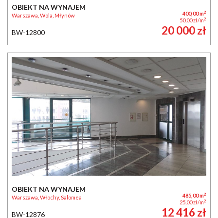
OBIEKT NA WYNAJEM
2
400,00 m
Warszawa, Wola, Młynów
2
50,00 zł/m
20 000 zł
BW-12800
OBIEKT NA WYNAJEM
2
485,00 m
Warszawa, Włochy, Salomea
2
25,00 zł/m
12 416 zł
BW-12876