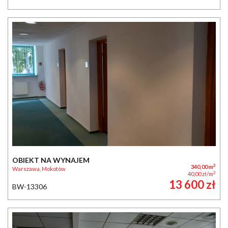
OBIEKT NA WYNAJEM
2
340,00 m
Warszawa, Mokotów
2
40,00 zł/m
13 600 zł
BW-13306