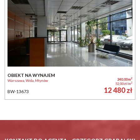
OBIEKT NA WYNAJEM
2
240,00 m
Warszawa, Wola, Młynów
2
52,00 zł/m
12 480 zł
BW-13673