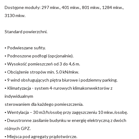
Dostępne moduły: 297 mkw., 401 mkw., 801 mkw., 1284 mkw.,
3130 mkw.
Standard powierzchni.
▪ Podwieszane sufity.
▪ Podnoszone podłogi (opcjonalnie).
▪ Wysokość pomieszczeń od 3 do 4,6 m.
▪ Obciążenie stropów min. 5.0 kN/mkw.
▪ 9 wind obsługujących piętra biurowe i podziemny parking.
▪ Klimatyzacja - system 4-rurowych klimakonwektorów z
indywidualnym
sterowaniem dla każdego pomieszczenia.
▪ Wentylacja – 30 m3/h/osobę przy zagęszczeniu 10 mkw./osobę.
▪ Dwustronne zasilanie budynku w energię elektryczną z dwóch
różnych GPZ.
▪ Miejsca pod agregaty prądotwórcze.