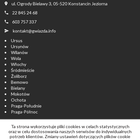
ul. Ogrody Bielawy 3, 05-520 Konstancin Jeziorna
22 845 24 68
603 757 337
kontakt@gwiazda.info
Ursus
Ursynów
Wilanów
Wola
Włochy
Śródmieście
Żoliborz
Bemowo
Bielany
Mokotów
Ochota
Praga-Południe
Praga-Północ
Ta strona wykorzystuje pliki cookies w celach statystycznych
Strona główna
notatnik
Skontaktuj się
oraz w celu dostosowania naszych serwisów do indywidualnych
potrzeb klientów. Zmiany ustawień dotyczących plików cookie