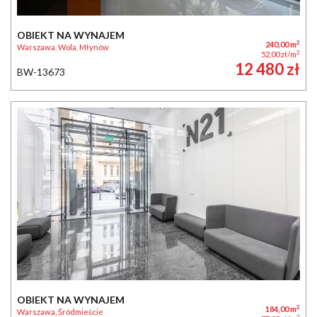
OBIEKT NA WYNAJEM
2
240,00 m
Warszawa, Wola, Młynów
2
52,00 zł/m
12 480 zł
BW-13673
OBIEKT NA WYNAJEM
2
184,00 m
Warszawa, Śródmieście
2