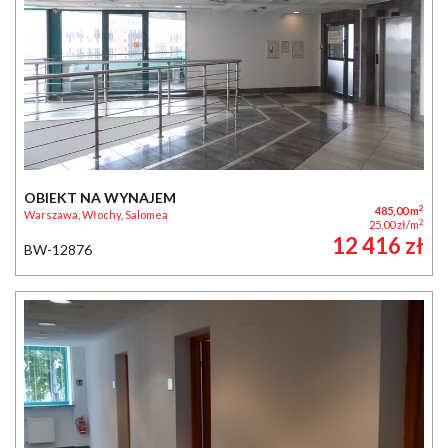
OBIEKT NA WYNAJEM
2
485,00 m
Warszawa, Włochy, Salomea
2
25,00 zł/m
12 416 zł
BW-12876