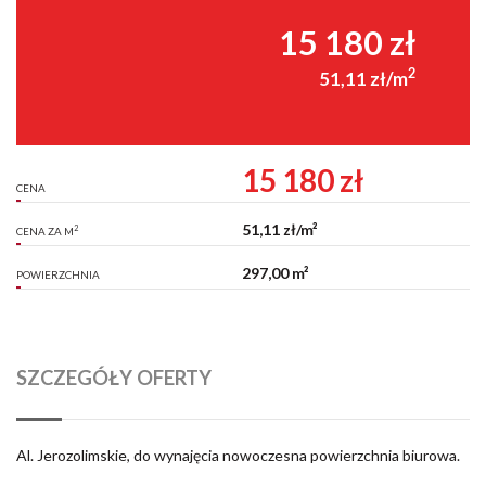
15 180 zł
2
51,11 zł/m
15 180 zł
CENA
51,11 zł/m²
2
CENA ZA M
297,00 m²
POWIERZCHNIA
SZCZEGÓŁY OFERTY
Al. Jerozolimskie, do wynajęcia nowoczesna powierzchnia biurowa.