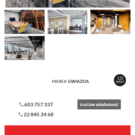
122
MAREK
GWIAZDA
OFERT
603 757 337
zostaw wiadomość
22 845 24 68