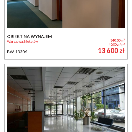
OBIEKT NA WYNAJEM
2
340,00 m
Warszawa, Mokotów
2
40,00 zł/m
13 600 zł
BW-13306