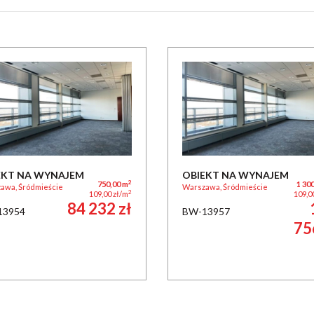
EKT NA WYNAJEM
OBIEKT NA WYNAJEM
2
750,00 m
1 30
awa, Śródmieście
Warszawa, Śródmieście
2
109,00 zł/m
109,0
84 232 zł
13954
BW-13957
75