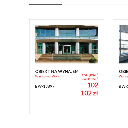
OBIEKT NA WYNAJEM
OBI
2
1 540,00 m
Warszawa, Wola
Warsz
2
66,30 zł/m
102
BW-13897
BW-
102 zł