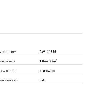
BW-14566
MBOL OFERTY
1 866,00 m²
WIERZCHNIA
biurowiec
DZAJ OBIEKTU
tak
ASNY PARKING