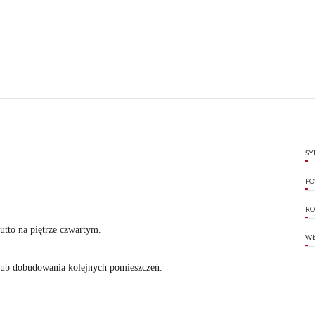
SY
PO
RO
tto na piętrze czwartym.
WŁ
 lub dobudowania kolejnych pomieszczeń.