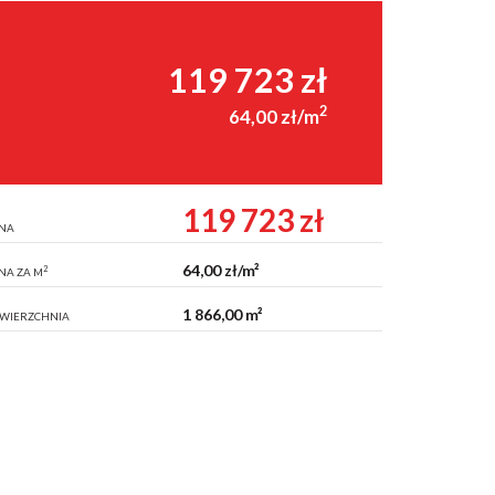
119 723 zł
2
64,00 zł/m
119 723 zł
NA
64,00 zł/m²
2
NA ZA M
1 866,00 m²
WIERZCHNIA