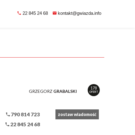
22 845 24 68
kontakt@gwiazda.info
178
GRZEGORZ
GRABALSKI
OFERT
790 814 723
zostaw wiadomość
22 845 24 68