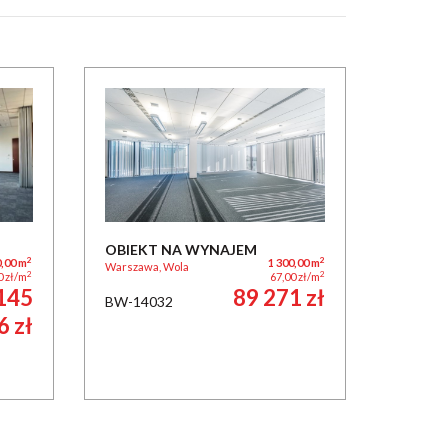
OBIEKT NA WYNAJEM
2
2
0,00 m
1 300,00 m
Warszawa, Wola
2
2
0 zł/m
67,00 zł/m
145
89 271 zł
BW-14032
6 zł