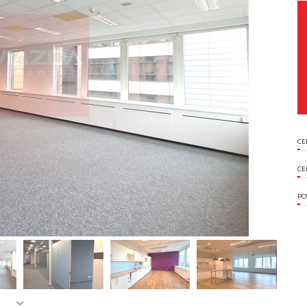
CE
CE
PO