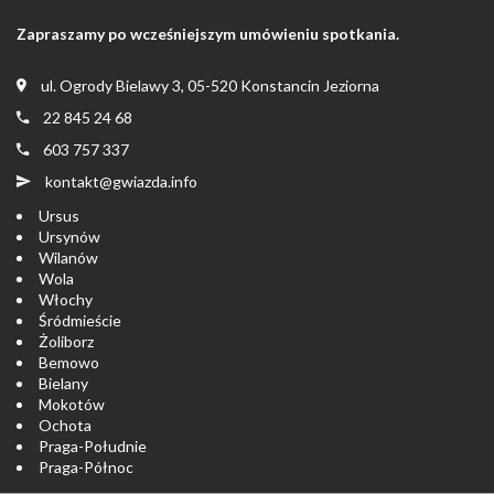
Zapraszamy po wcześniejszym umówieniu spotkania.
ul. Ogrody Bielawy 3, 05-520 Konstancin Jeziorna
22 845 24 68
603 757 337
kontakt@gwiazda.info
Ursus
Ursynów
Wilanów
Wola
Włochy
Śródmieście
Żoliborz
Bemowo
Bielany
Mokotów
Ochota
Praga-Południe
Praga-Północ