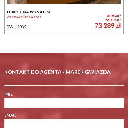
OBIEKT NA WYNAJEM
2
810,00 m
Warszawa, Śródmieście
2
88,00 zł/m
73 289 zł
BW-14035
KONTAKT DO AGENTA - MAREK GWIAZDA
IMIĘ
EMAIL