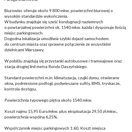
Biurowiec oferuje około 9 800 mkw. powierzchni biurowej o
wysokim standardzie wykończenia.
W budynku znajduje się sześć kondygnacji naziemnych
o powtarzalnej powierzchni ok. 1540 mkw. każda i dysponuje ilością
miejsc parkingowych.
Dogodna lokalizacja umożliwia szybki dojazd samochodem
do centrum miasta oraz sprawne połączenie ze wszystkimi
dzielnicami Warszawy.
W pobliżu znajdują się przystanki autobusowe i tramwajowe oraz
stacja drugiej linii metra Rondo Daszyńskiego.
Standard powierzchni m.in. klimatyzacja, czujki dymu, otwierane
okna, podniesione podłogi, podwieszane sufity, BMS, tryskacze,
kontrola dostępu.
Powierzchnia typowego piętra około 1540 mkw.
Koszt najmu 15,95 Euro/mkw. plus eksploatacja 29,50 zł/mkw.,
powierzchnia wspólna 6,25%.
Współczynnik miejsc parkingowych 1:60. Koszt miejsca