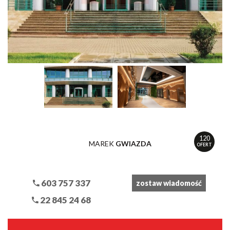
120
MAREK
GWIAZDA
OFERT
603 757 337
zostaw wiadomość
22 845 24 68