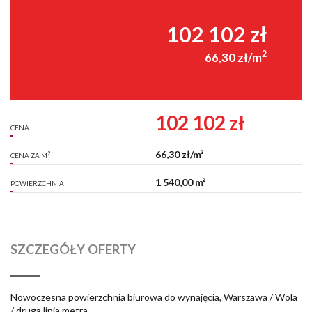
102 102 zł
2
66,30 zł/m
102 102 zł
CENA
66,30 zł/m²
2
CENA ZA M
1 540,00 m²
POWIERZCHNIA
SZCZEGÓŁY OFERTY
Nowoczesna powierzchnia biurowa do wynajęcia, Warszawa / Wola
/ druga linia metra.