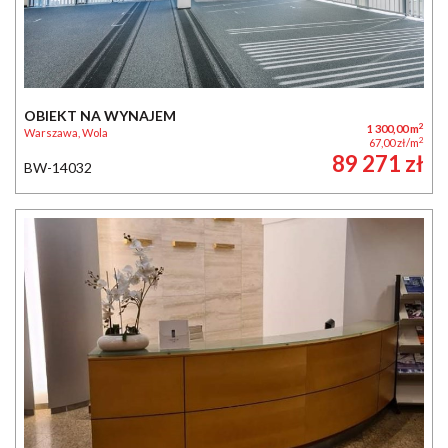
OBIEKT NA WYNAJEM
2
1 300,00 m
Warszawa, Wola
2
67,00 zł/m
89 271 zł
BW-14032