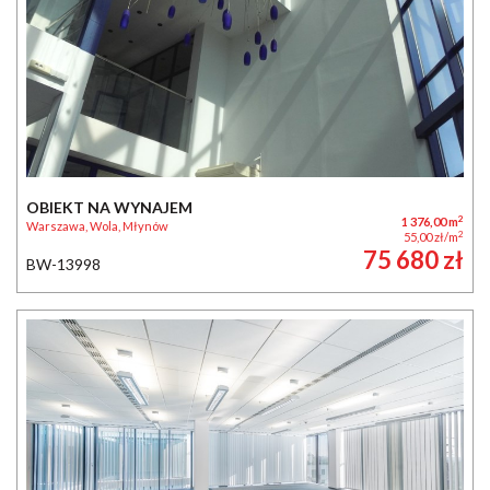
OBIEKT NA WYNAJEM
2
1 376,00 m
Warszawa, Wola, Młynów
2
55,00 zł/m
75 680 zł
BW-13998