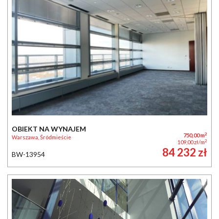
OBIEKT NA WYNAJEM
2
750,00 m
Warszawa, Śródmieście
2
109,00 zł/m
84 232 zł
BW-13954