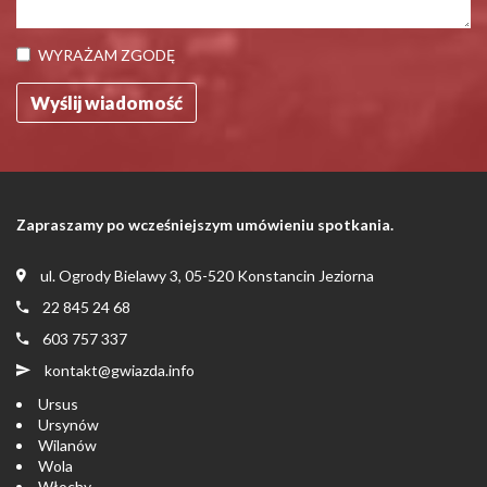
WYRAŻAM ZGODĘ
Zapraszamy po wcześniejszym umówieniu spotkania.
ul. Ogrody Bielawy 3, 05-520 Konstancin Jeziorna
22 845 24 68
603 757 337
kontakt@gwiazda.info
Ursus
Ursynów
Wilanów
Wola
Włochy