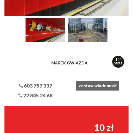
120
MAREK
GWIAZDA
OFERT
603 757 337
zostaw wiadomość
22 845 24 68
10 zł