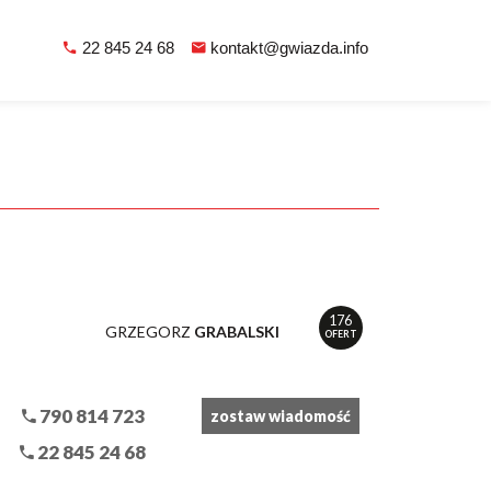
22 845 24 68
kontakt@gwiazda.info
176
GRZEGORZ
GRABALSKI
OFERT
790 814 723
zostaw wiadomość
22 845 24 68