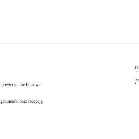
SY
PO
e powierzchnie biurowe:
gabinetów oraz recepcję.