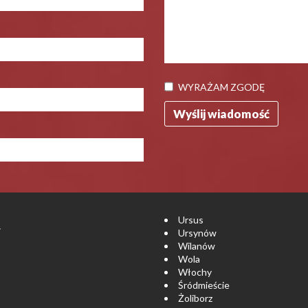
WYRAŻAM ZGODĘ
Ursus
.
Ursynów
Wilanów
Wola
Włochy
Śródmieście
Żoliborz