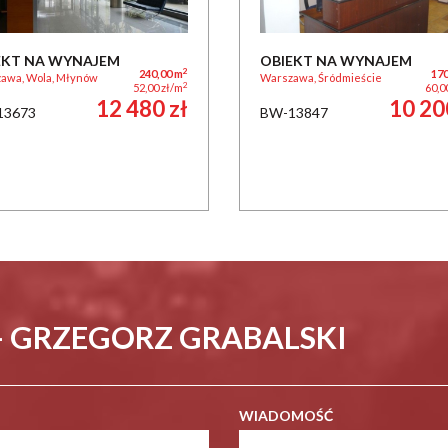
EKT NA WYNAJEM
OBIEKT NA WYNAJEM
2
240,00 m
170
awa, Wola, Młynów
Warszawa, Śródmieście
2
52,00 zł/m
60,0
12 480 zł
10 20
13673
BW-13847
- GRZEGORZ GRABALSKI
WIADOMOŚĆ