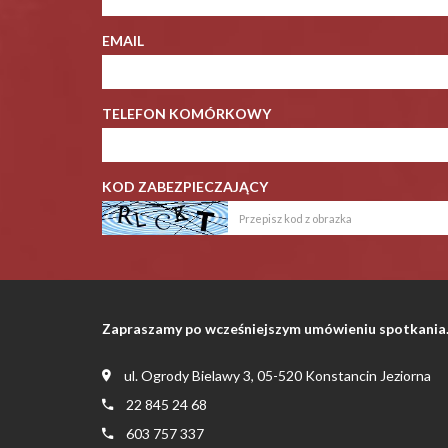
EMAIL
TELEFON KOMÓRKOWY
KOD ZABEZPIECZAJĄCY
Zapraszamy po wcześniejszym umówieniu spotkania
ul. Ogrody Bielawy 3, 05-520 Konstancin Jeziorna
22 845 24 68
603 757 337