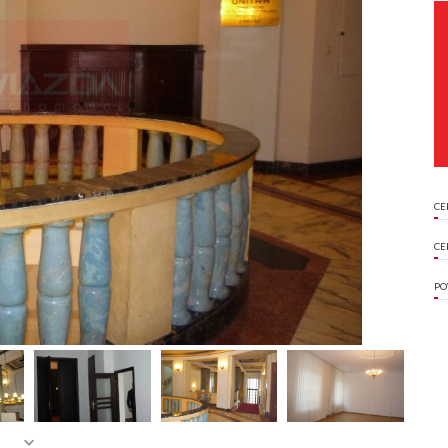
CE
CE
PO