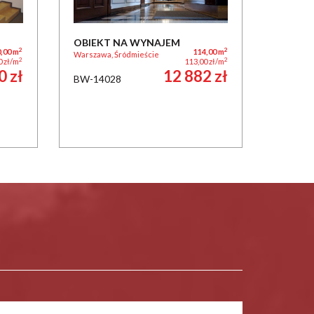
OBIEKT NA WYNAJEM
2
2
,00 m
114,00 m
Warszawa, Śródmieście
2
2
0 zł/m
113,00 zł/m
0 zł
12 882 zł
BW-14028