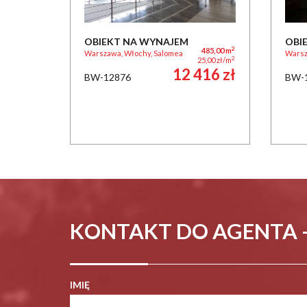
OBIEKT NA WYNAJEM
OBI
2
485,00 m
Warszawa, Włochy, Salomea
Warsz
2
25,00 zł/m
12 416 zł
BW-12876
BW-
KONTAKT DO AGENTA 
IMIĘ