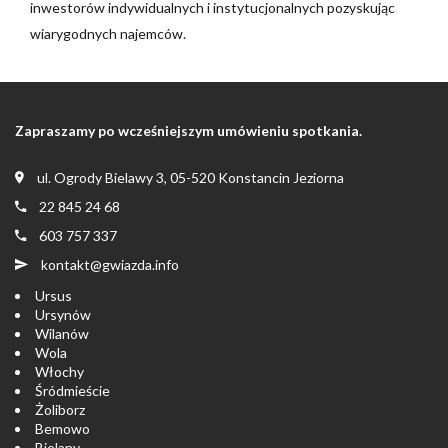
inwestorów indywidualnych i instytucjonalnych pozyskując
wiarygodnych najemców.
Zapraszamy po wcześniejszym umówieniu spotkania.
ul. Ogrody Bielawy 3, 05-520 Konstancin Jeziorna
22 845 24 68
603 757 337
kontakt@gwiazda.info
Ursus
Ursynów
Wilanów
Wola
Włochy
Śródmieście
Żoliborz
Bemowo
Bielany