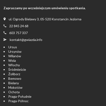
Zapraszamy po wcześniejszym umówieniu spotkania.
ul. Ogrody Bielawy 3, 05-520 Konstancin Jeziorna
22 845 24 68
603 757 337
kontakt@gwiazda.info
Ursus
Ursynów
Wilanów
Wola
Włochy
Śródmieście
Żoliborz
Bemowo
Bielany
Mokotów
Ochota
Praga-Południe
Praga-Północ